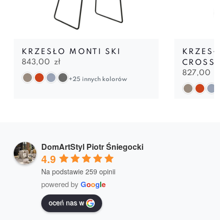
KRZESŁO MONTI SKI
KRZESŁ
843,00
zł
CROSS
827,00
z
+25 innych kolorów
DomArtStyl Piotr Śniegocki
4.9
Na podstawie 259 opinii
powered by
G
o
o
g
l
e
oceń nas w