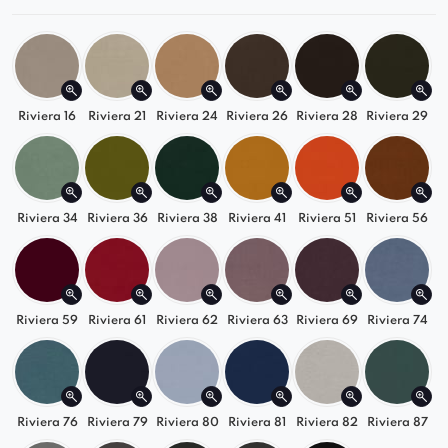
dopasowuje się do pleców, zapewniając
komfort nawet przy długim siedzeniu.
Przeszycia dodają elegancji i podkreślają
wysoką jakość wykonania.
Riviera 16
Uniwersalność
Riviera 21
Riviera 24
– Idealnie sprawdzi się w
Riviera 26
Riviera 28
Riviera 29
jadalni, salonie, biurze czy kawiarni. Szeroka
gama kolorów pozwala na dopasowanie do
każdego wnętrza.
Riviera 34
Riviera 36
Riviera 38
Riviera 41
Riviera 51
Riviera 56
Możliwość wykonania na podstawie
obrotowej
za dopłatą.
W przypadku wykonania na obrotowej
podstawie wysokość całkowita i siedziska
Riviera 59
Riviera 61
Riviera 62
Riviera 63
Riviera 69
Riviera 74
wzrosną o około 2,5 cm.
Odkryj krzesło Ariana Ring– połączenie stylu,
wygody i trwałości, które odmieni Twoje
wnętrze! Sprawdź pełną ofertę i znajdź idealną
Riviera 76
Riviera 79
Riviera 80
Riviera 81
Riviera 82
Riviera 87