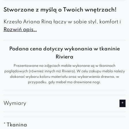
Stworzone z myślą o Twoich wnętrzach!
Krzesło Ariana Ring łączy w sobie styl, komfort i
Rozwiń opis..
nowoczesne wzornictwo, doskonale pasując do
jadalni, salonu lub biura.
Podana cena dotyczy wykonania w tkaninie
Tapicerowana podstawa
– Zapewniają
Riviera
stabilność, trwałość i nowoczesny wygląd.
Dzięki nim krzesło jest wytrzymałe i odporne
Prezentowane na zdjęciach meble wykonane są w tkaninach
poglądowych (również innych niż Riviera). W celu zakupu mebla należy
na codzienne użytkowanie.
dokonać wyboru koloru materiału oraz wybarwienia drewna, w
Styl skandynawski
– Minimalistyczny design
przypadku, gdy mebel ma drewniane nogi.
łączy elegancję z funkcjonalnością. Subtelne
linie i stonowane kolory sprawiają, że pasuje
Wymiary
do różnych aranżacji.
Wygodne, profilowane oparcie z
przeszyciami
– Ergonomiczny kształt
* Tkanina