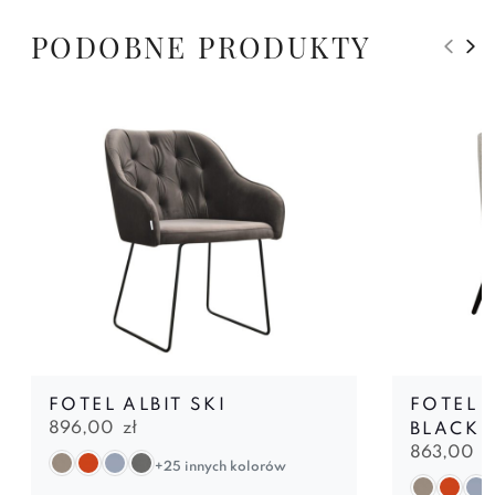
PODOBNE PRODUKTY
FOTEL ALBIT SKI
FOTEL L
896,00
zł
BLACK
863,00
z
+25 innych kolorów