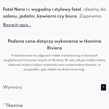
Fotel Nora
to
wygodny i stylowy fotel
, idealny do
salonu, jadalni, kawiarni czy biura
. Zapewnia
komfort, trwałość i elegancki wygląd
, wpisując
Rozwiń opis..
się w nowoczesne trendy wnętrzarskie.
Fotel Nora
to klasyka w najlepszym wydaniu.
Podana cena dotyczy wykonania w tkaninie
Jego design cechuje
elegancja
i
prostota
.
Riviera
Prezentowane na zdjęciach meble wykonane są w tkaninach
Oparcie zakończone podłokietnikami
poglądowych (również innych niż Riviera). W celu zakupu mebla należy
pozwala na
wygodne ułożenie rąk.
dokonać wyboru koloru materiału oraz wybarwienia drewna, w
Grube siedzisko wyposażone w sprężyny
przypadku, gdy mebel ma drewniane nogi.
faliste
zapewnia siedzącemu maximum
wygody
.
Wymiary
Taki ponadczasowy klasyk z uwagi na swoją
formę sprawdzi się wspaniale w wielu
wnętrzach – w
domowym
salonie
,
gabinecie
,
* Tkanina