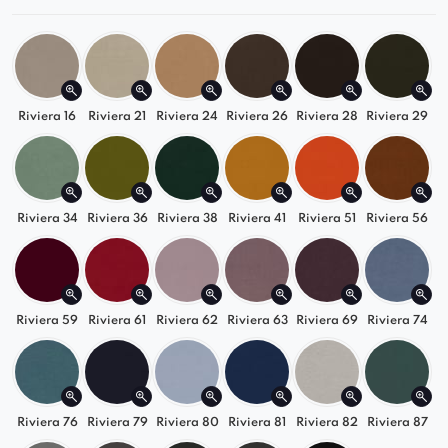
poczekalni
jak i
restauracji
czy
kawiarni
.
* fotel w wersji standardowej jest gładki.
Riviera 16
Riviera 21
Riviera 24
Riviera 26
Riviera 28
Riviera 29
Riviera 34
Riviera 36
Riviera 38
Riviera 41
Riviera 51
Riviera 56
Riviera 59
Riviera 61
Riviera 62
Riviera 63
Riviera 69
Riviera 74
Riviera 76
Riviera 79
Riviera 80
Riviera 81
Riviera 82
Riviera 87