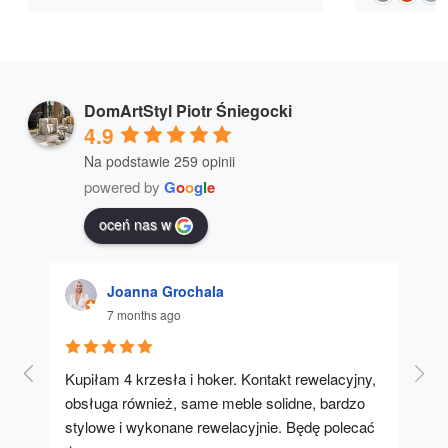
DomArtStyl Piotr Śniegocki
4.9
Na podstawie 259 opinii
powered by
G
o
o
g
l
e
oceń nas w
Joanna Grochala
7 months ago
Kupiłam 4 krzesła i hoker. Kontakt rewelacyjny, 
A u
obsługa również, same meble solidne, bardzo 
stylowe i wykonane rewelacyjnie. Będę polecać 