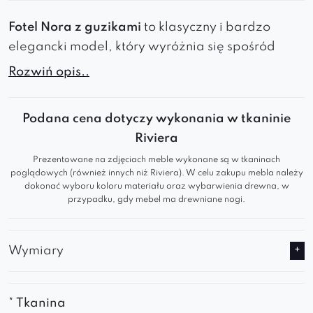
Fotel Nora z guzikami
to klasyczny i bardzo
elegancki model, który wyróżnia się spośród
innych oparciem
ozdobionym przeszyciami z
Rozwiń opis..
guzikami.
Jest to wyjątkowo
wygodny
mebel z uwagi na
Podana cena dotyczy wykonania w tkaninie
sprężyny faliste zastosowane na siedzisku.
Riviera
Prezentowane na zdjęciach meble wykonane są w tkaninach
Posiada
podnoszące komfort
odpoczynku
poglądowych (również innych niż Riviera). W celu zakupu mebla należy
podłokietniki umiejscowione na optymalnej dla
dokonać wyboru koloru materiału oraz wybarwienia drewna, w
przypadku, gdy mebel ma drewniane nogi.
rąk wysokości.
Ten fotel to doskonała propozycja zarówno do
Wymiary
wnętrz prywatnych
jak i miejsc
użyteczności
publicznej
.
* fotel w wersji standardowej posiada
* Tkanina