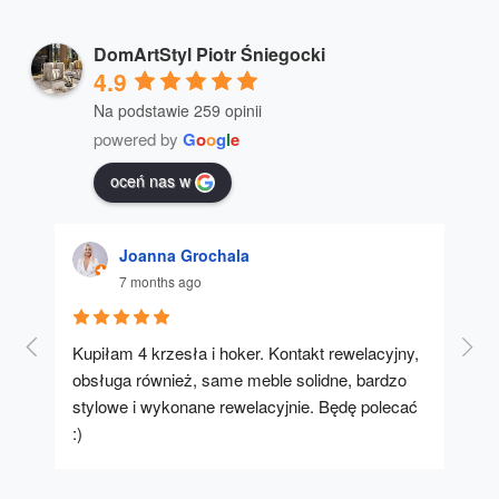
DomArtStyl Piotr Śniegocki
4.9
Na podstawie 259 opinii
powered by
G
o
o
g
l
e
oceń nas w
Joanna Grochala
7 months ago
Kupiłam 4 krzesła i hoker. Kontakt rewelacyjny, 
A u
obsługa również, same meble solidne, bardzo 
stylowe i wykonane rewelacyjnie. Będę polecać 
:)