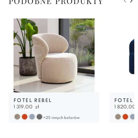
PODOBNE PRODUKTY
FOTEL REBEL
FOTEL 
1 319,00
zł
1 820,00
+25 innych kolorów