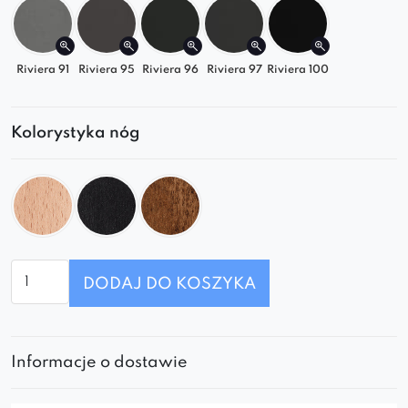
Riviera 91
Riviera 95
Riviera 96
Riviera 97
Riviera 100
Kolorystyka nóg
ilość
DODAJ DO KOSZYKA
Fotel
Nora
z
guzikami
Informacje o dostawie