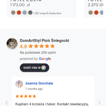
FOTEL COSTA
FOTEL 
1 173,00
zł
2 270,0
+25 innych kolorów
DomArtStyl Piotr Śniegocki
4.9
Na podstawie 259 opinii
powered by
G
o
o
g
l
e
oceń nas w
Joanna Grochala
7 months ago
Kupiłam 4 krzesła i hoker. Kontakt rewelacyjny, 
A u