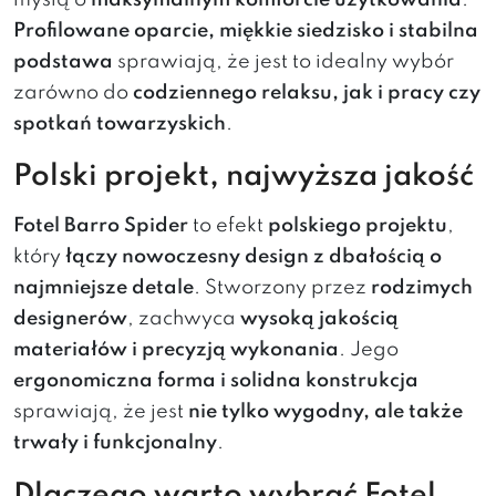
myślą o
maksymalnym komforcie użytkowania
.
Profilowane oparcie, miękkie siedzisko i stabilna
podstawa
sprawiają, że jest to idealny wybór
zarówno do
codziennego relaksu, jak i pracy czy
spotkań towarzyskich
.
Polski projekt, najwyższa jakość
Fotel Barro Spider
to efekt
polskiego projektu
,
który
łączy nowoczesny design z dbałością o
najmniejsze detale
. Stworzony przez
rodzimych
designerów
, zachwyca
wysoką jakością
materiałów i precyzją wykonania
. Jego
ergonomiczna forma i solidna konstrukcja
sprawiają, że jest
nie tylko wygodny, ale także
trwały i funkcjonalny
.
Dlaczego warto wybrać Fotel