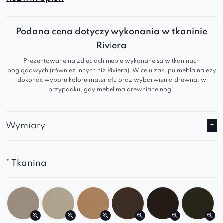
podstawa w stylu „
spider
”
,
ergonomiczne
oparcie
i
miękkie siedzisko
gwarantują
Podana cena dotyczy wykonania w tkaninie
maksymalny
komfort i trwałość na lata
.
Riviera
Jest idealnym wyborem dla osób, które cenią
Prezentowane na zdjęciach meble wykonane są w tkaninach
sobie zarówno
wygodę
, jak i
estetykę
w
poglądowych (również innych niż Riviera). W celu zakupu mebla należy
swoim otoczeniu.
dokonać wyboru koloru materiału oraz wybarwienia drewna, w
przypadku, gdy mebel ma drewniane nogi.
Model z subtelnym wycięciem w oparciu
został zaprojektowany z myślą o zachowaniu
wygody i wsparcia dla pleców użytkownika
,
Wymiary
jednocześnie oferując pewne ułatwienia lub
dodatkową przestrzeń dla określonych
potrzeb.
* Tkanina
Fotel posiada solidne podłokietniki, które są
wyprofilowane tak, aby dostosować się do
naturalnej pozycji ramion i dłoni
użytkownika
.
Dzięki
piance wysokoelastycznej
mebel