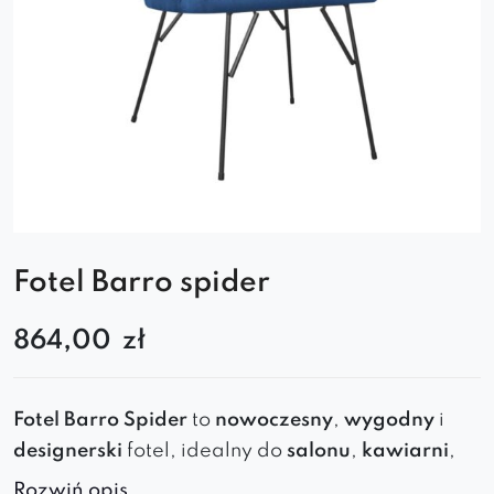
Fotel Barro spider
864,00
zł
Fotel
Barro
Spider
to
nowoczesny
,
wygodny
i
designerski
fotel
, idealny do
salonu
,
kawiarni
,
biura
czy
loftowego
wnętrza
. M
etalowa
Rozwiń opis..