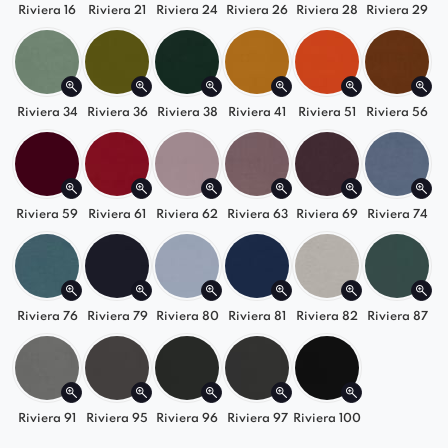
zapewnia przyjemne wsparcie dla ciała, co
Riviera 16
Riviera 21
Riviera 24
Riviera 26
Riviera 28
Riviera 29
sprawia, że jest idealnym wyborem dla tych,
którzy cenią sobie
komfort podczas długich
godzin siedzenia.
Mebel jest
dostępny w różnych rodzajach
Riviera 34
Riviera 36
Riviera 38
Riviera 41
Riviera 51
Riviera 56
materiałów tapicerskich
, co pozwala
dopasować go do indywidualnych
preferencji estetycznych.
Metalowe, wzmacniane nogi dają
Riviera 59
Riviera 61
Riviera 62
Riviera 63
Riviera 69
Riviera 74
gwarancję
stabilności
i
wytrzymałości
.
Fotel umożliwia
relaks
i
wygodne
siedzenie
zarówno podczas odpoczynku w kawiarni,
jak i długich godzin pracy w biurze.
Riviera 76
Riviera 79
Riviera 80
Riviera 81
Riviera 82
Riviera 87
Riviera 91
Riviera 95
Riviera 96
Riviera 97
Riviera 100