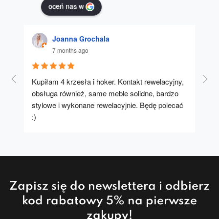
oceń nas w
Joanna Grochala
7 months ago
Kupiłam 4 krzesła i hoker. Kontakt rewelacyjny, 
A u
obsługa również, same meble solidne, bardzo 
stylowe i wykonane rewelacyjnie. Będę polecać 
:)
Zapisz się do newslettera i odbierz
kod rabatowy 5% na pierwsze
zakupy!