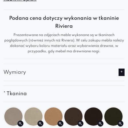
cross
,
profilowane oparcie
i
miękkie siedzisko
gwarantują
komfort
i
trwałość
na
lata
.
Podana cena dotyczy wykonania w tkaninie
Jest idealnym wyborem dla osób, które cenią
Riviera
sobie zarówno
wygodę
, jak i
estetykę
w
Prezentowane na zdjęciach meble wykonane są w tkaninach
swoim otoczeniu.
poglądowych (również innych niż Riviera). W celu zakupu mebla należy
Model z subtelnym wycięciem w oparciu
dokonać wyboru koloru materiału oraz wybarwienia drewna, w
został zaprojektowany z myślą o zachowaniu
przypadku, gdy mebel ma drewniane nogi.
wygody
i
wsparcia
dla
pleców
użytkownika,
jednocześnie oferując pewne ułatwienia lub
Wymiary
dodatkową przestrzeń dla określonych
potrzeb.
Fotel posiada solidne podłokietniki, które są
wyprofilowane tak, aby
dostosować się do
* Tkanina
naturalnej pozycji ramion i dłoni
użytkownika.
Dzięki
piance wysokoelastycznej
mebel
zapewnia przyjemne wsparcie dla ciała, co
sprawia, że jest idealnym wyborem dla tych,