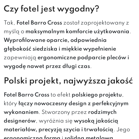
Czy fotel jest wygodny?
Tak,
Fotel Barro Cross
został zaprojektowany z
myślą o
maksymalnym komforcie użytkowania
.
Wyprofilowane oparcie, odpowiednia
głębokość siedziska i miękkie wypełnienie
zapewniają
ergonomiczne podparcie pleców i
wygodę nawet przez długi czas
.
Polski projekt, najwyższa jakość
Fotel Barro Cross
to efekt
polskiego projektu
,
który
łączy nowoczesny design z perfekcyjnym
wykonaniem
. Stworzony przez
rodzimych
designerów
, wyróżnia się
wysoką jakością
materiałów, precyzją szycia i trwałością
. Jego
ergonomiczna forma
i
solidna metalowa