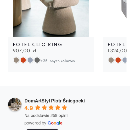
FOTEL CLIO RING
FOTEL 
907,00
zł
1 324,00
+25 innych kolorów
DomArtStyl Piotr Śniegocki
4.9
Na podstawie 259 opinii
powered by
G
o
o
g
l
e