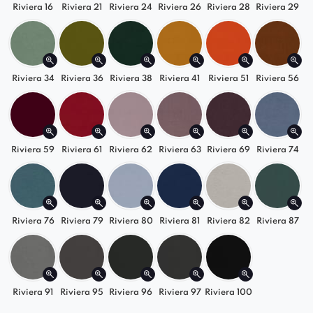
Riviera 16
Riviera 21
Riviera 24
Riviera 26
Riviera 28
Riviera 29
którzy cenią sobie
komfort podczas długich
godzin siedzenia.
Mebel jest
dostępny w różnych rodzajach
materiałów tapicerskich
, co pozwala
Riviera 34
Riviera 36
Riviera 38
Riviera 41
Riviera 51
Riviera 56
dopasować go do indywidualnych
preferencji estetycznych.
Metalowe nogi
krzyżujące się ze sobą
tworzą
unikalny
i
nietypowy
wygląd, który
przyciąga uwagę i staje się centralnym
Riviera 59
Riviera 61
Riviera 62
Riviera 63
Riviera 69
Riviera 74
punktem w jadalni lub salonie.
Riviera 76
Riviera 79
Riviera 80
Riviera 81
Riviera 82
Riviera 87
Riviera 91
Riviera 95
Riviera 96
Riviera 97
Riviera 100