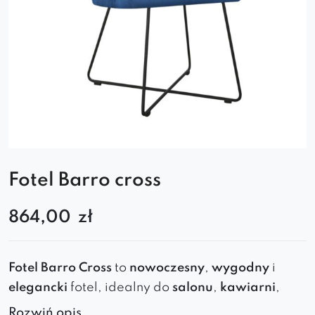
Fotel Barro cross
864,00
zł
Fotel
Barro
Cross
to
nowoczesny
,
wygodny
i
elegancki
fotel
, idealny do
salonu
,
kawiarni
,
jadalni
i
biura
.
Solidna metalowa podstawa
Rozwiń opis..