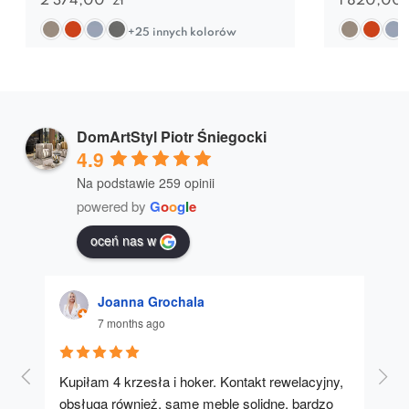
2 374,00
zł
1 820,00
+25 innych kolorów
DomArtStyl Piotr Śniegocki
4.9
Na podstawie 259 opinii
powered by
G
o
o
g
l
e
oceń nas w
Joanna Grochala
7 months ago
Kupiłam 4 krzesła i hoker. Kontakt rewelacyjny, 
A u
obsługa również, same meble solidne, bardzo 