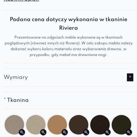
stabilna konstrukcja
i
miękkie siedzisko
gwarantują
komfort
i
stylowy
wygląd
.
Podana cena dotyczy wykonania w tkaninie
Pikowany mebel wyróżnia się wyjątkowo
Riviera
ozdobnym wykończeniem tapicerki, nadając
Prezentowane na zdjęciach meble wykonane są w tkaninach
mu
elegancki
i
klasyczny
wygląd
.
poglądowych (również innych niż Riviera). W celu zakupu mebla należy
Fotel charakteryzuje się
bogatym, miękkim
dokonać wyboru koloru materiału oraz wybarwienia drewna, w
siedziskiem i oparciem
przypadku, gdy mebel ma drewniane nogi.
, które są wygodne do
siedzenia i relaksu.
Pianka wysokoelastyczna
, jako materiał
Wymiary
wypełniający siedzisko, to doskonały wybór,
który zapewnia
wyjątkowy komfort i
trwałość.
Dzięki
różnorodności dostępnych tkanin
* Tkanina
można dokładnie dopasować fotel do
własnych potrzeb i upodobań.
Metalowe, wzmacniane nogi
dają
gwarancję
stabilności
i
wytrzymałości
,
dzięki której może być zarówno praktycznym