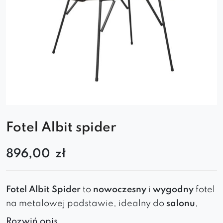
Fotel Albit spider
896,00
zł
Fotel Albit
Spider
to
nowoczesny
i
wygodny
fotel
na metalowej podstawie
, idealny do
salonu
,
jadalni
,
kawiarni
i
biura
.
Ergonomiczne oparcie
,
Rozwiń opis..