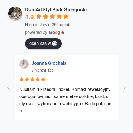
DomArtStyl Piotr Śniegocki
4.9
Na podstawie 259 opinii
powered by
G
o
o
g
l
e
oceń nas w
Joanna Grochala
7 months ago
Kupiłam 4 krzesła i hoker. Kontakt rewelacyjny, 
A u
obsługa również, same meble solidne, bardzo 
stylowe i wykonane rewelacyjnie. Będę polecać 
:)