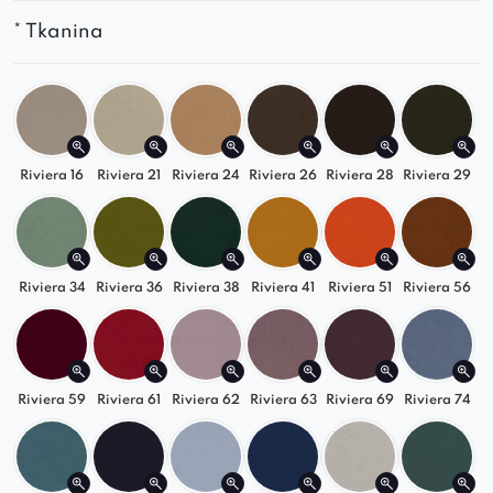
Tapicerka premium – trwała, miękka i łatwa
* Tkanina
w czyszczeniu
Stabilna konstrukcja i dbałość o detale
Dopasuj kolor do swojego wnętrza
Riviera 16
Riviera 21
Riviera 24
Riviera 26
Riviera 28
Riviera 29
Dostępny w szerokiej palecie tkanin – od
klasycznych barw po modne kolory. Sprawdzi się
w aranżacjach
nowoczesnych, loftowych i
japandi
.
Riviera 34
Riviera 36
Riviera 38
Riviera 41
Riviera 51
Riviera 56
Pełna swoboda konfiguracji
Idealny jako element większego układu typu
Riviera 59
Riviera 61
Riviera 62
Riviera 63
Riviera 69
Riviera 74
L lub U
Może służyć jako pojedyncze siedzisko
Świetna baza do personalizowanej sofy