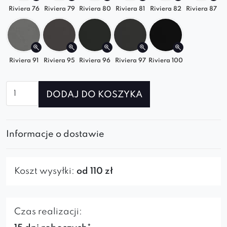
Riviera 76
modułowej
Riviera 79
Riviera 80
Riviera 81
Riviera 82
Riviera 87
Postaw na moduł Quelle
Połącz ten element z innymi modułami z kolekcji i
Riviera 91
Riviera 95
Riviera 96
Riviera 97
Riviera 100
stwórz własną,
stylową sofę do salonu
. Wygoda,
ilość
design i elastyczność w jednym.
DODAJ DO KOSZYKA
Element
prosty
do
Informacje o dostawie
sofy
modułowej
Quelle
Koszt wysyłki:
od 110 zł
Czas realizacji: