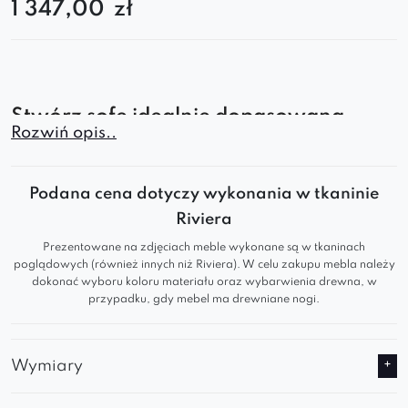
1 347,00
zł
Stwórz sofę idealnie dopasowaną –
Rozwiń opis..
wybierz moduł prosty Quelle!
Moduł prosty Quelle to kluczowy element każdej
Podana cena dotyczy wykonania w tkaninie
nowoczesnej sofy modułowej
. Dzięki
Riviera
minimalistycznej formie pozwala na dowolne
Prezentowane na zdjęciach meble wykonane są w tkaninach
łączenie z innymi segmentami, tworząc stylową i
poglądowych (również innych niż Riviera). W celu zakupu mebla należy
wygodną kanapę do salonu, biura lub
dokonać wyboru koloru materiału oraz wybarwienia drewna, w
przypadku, gdy mebel ma drewniane nogi.
przestrzeni komercyjnej.
Komfort, który pokochasz
Wymiary
Głębokie siedzisko i ergonomiczne oparcie