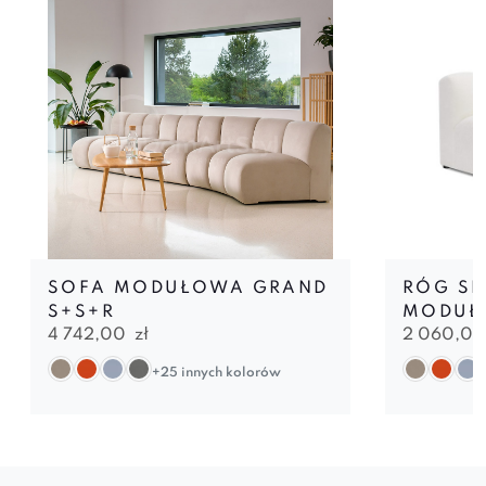
SOFA MODUŁOWA GRAND
RÓG SL
S+S+R
MODUŁ
4 742,00
zł
2 060,0
+25 innych kolorów