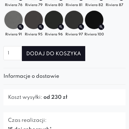
Riviera 76
Riviera 79
Riviera 80
Riviera 81
Riviera 82
Riviera 87
Riviera 91
Riviera 95
Riviera 96
Riviera 97
Riviera 100
ilość
DODAJ DO KOSZYKA
Element
prosty
120
Informacje o dostawie
do
sofy
modułowej
Koszt wysyłki:
od 230 zł
Grand
Czas realizacji: