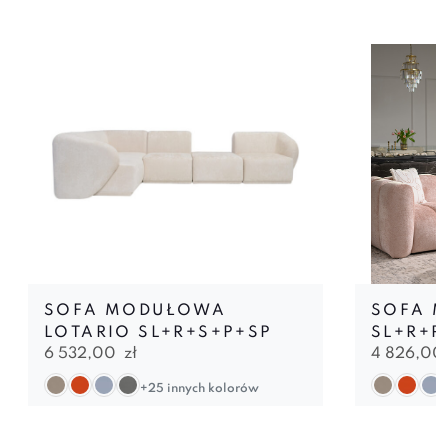
SOFA MODUŁOWA
SOFA 
LOTARIO SL+R+S+P+SP
SL+R+P
6 532,00
zł
4 826,00
+25 innych kolorów