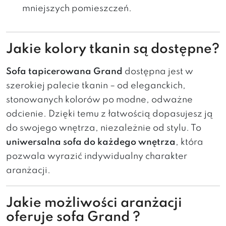
mniejszych
pomieszczeń.
Jakie
kolory
tkanin
są
dostępne?
Sofa
tapicerowana Grand
dostępna
jest
w
szerokiej
palecie
tkanin –
od
eleganckich,
stonowanych
kolorów
po
modne,
odważne
odcienie.
Dzięki
temu
z
łatwością
dopasujesz
ją
do
swojego
wnętrza,
niezależnie
od
stylu.
To
uniwersalna
sofa
do
każdego
wnętrza
,
która
pozwala
wyrazić
indywidualny
charakter
aranżacji.
Jakie
możliwości
aranżacji
oferuje
sofa Grand
?