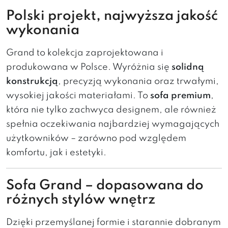
Polski
projekt,
najwyższa
jakość
wykonania
Grand to
kolekcja
zaprojektowana
i
produkowana
w
Polsce.
Wyróżnia
się
solidną
konstrukcją
,
precyzją
wykonania
oraz
trwałymi,
wysokiej
jakości
materiałami.
To
sofa
premium
,
która
nie
tylko
zachwyca
designem,
ale
również
spełnia
oczekiwania
najbardziej
wymagających
użytkowników –
zarówno
pod
względem
komfortu,
jak
i
estetyki.
Sofa Grand
–
dopasowana
do
różnych
stylów
wnętrz
Dzięki
przemyślanej
formie
i
starannie
dobranym