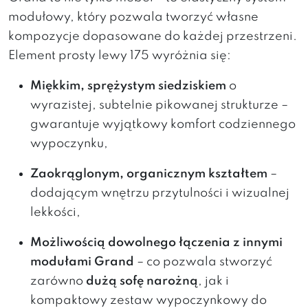
modułowy,
który
pozwala
tworzyć
własne
kompozycje
dopasowane
do
każdej
przestrzeni.
Element
prosty
lewy
175
wyróżnia
się:
Miękkim,
sprężystym
siedziskiem
o
wyrazistej,
subtelnie
pikowanej
strukturze –
gwarantuje
wyjątkowy
komfort
codziennego
wypoczynku,
Zaokrąglonym,
organicznym
kształtem
–
dodającym
wnętrzu
przytulności
i
wizualnej
lekkości,
Możliwością
dowolnego
łączenia
z
innymi
modułami Grand
–
co
pozwala
stworzyć
zarówno
dużą
sofę
narożną
,
jak
i
kompaktowy
zestaw
wypoczynkowy
do