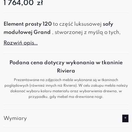
1 764,00
zł
Element
prosty
120
to
część
luksusowej
sofy
modułowej Grand
,
stworzonej
z
myślą
o
tych,
którzy
cenią
wygodę,
styl
i
elastyczność
Rozwiń opis..
aranżacji.
To
idealny
wybór
do
salonu
,
sypialni
czy
nowoczesnego
biura
.
Podana cena dotyczy wykonania w tkaninie
Riviera
Dlaczego
warto?
Prezentowane na zdjęciach meble wykonane są w tkaninach
poglądowych (również innych niż Riviera). W celu zakupu mebla należy
Nowoczesna
forma
i
miękkie,
profilowane
dokonać wyboru koloru materiału oraz wybarwienia drewna, w
siedziska
przypadku, gdy mebel ma drewniane nogi.
Możliwość
tworzenia
własnych
układów –
od
kompaktowej
kanapy
po
dużą
sofę
narożną
Wymiary
Tapicerka
w
wielu
kolorach –
klasycznych
i
modnych