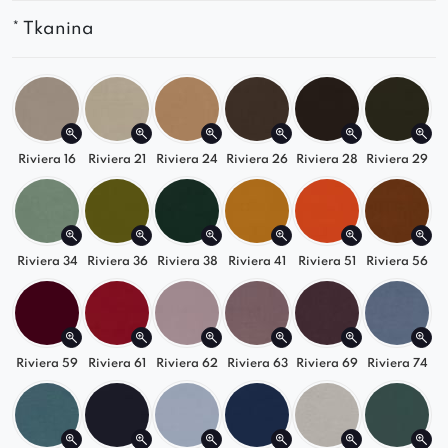
Polska
produkcja
gwarantująca
trwałość
i
* Tkanina
precyzję
wykonania
Stwórz
idealną
sofę
do
salonu
z
kolekcją Grand
.
Sprawdź
inne
moduły
i
zaprojektuj
własny
zestaw!
Riviera 16
Riviera 21
Riviera 24
Riviera 26
Riviera 28
Riviera 29
Riviera 34
Riviera 36
Riviera 38
Riviera 41
Riviera 51
Riviera 56
Riviera 59
Riviera 61
Riviera 62
Riviera 63
Riviera 69
Riviera 74