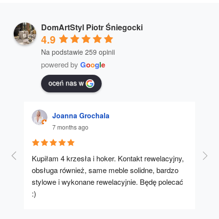
DomArtStyl Piotr Śniegocki
4.9
Na podstawie 259 opinii
powered by
G
o
o
g
l
e
oceń nas w
Joanna Grochala
7 months ago
Kupiłam 4 krzesła i hoker. Kontakt rewelacyjny, 
A u
obsługa również, same meble solidne, bardzo 
stylowe i wykonane rewelacyjnie. Będę polecać 
:)