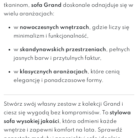
tkaninom,
sofa Grand
doskonale
odnajduje
się
w
wielu
aranżacjach:
w
nowoczesnych
wnętrzach
,
gdzie
liczy
się
minimalizm
i
funkcjonalność,
w
skandynawskich
przestrzeniach
,
pełnych
jasnych
barw
i
przytulnych
faktur,
w
klasycznych
aranżacjach
,
które
cenią
elegancję
i
ponadczasowe
formy.
Stwórz
swój
własny
zestaw
z
kolekcji Grand
i
ciesz
się
wygodą
bez
kompromisów.
To
stylowa
sofa
wysokiej
jakości
,
która
odmieni
każde
wnętrze
i
zapewni
komfort
na
lata.
Sprawdź