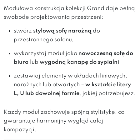
Modułowa
konstrukcja
kolekcji Grand
daje
pełną
swobodę
projektowania
przestrzeni:
stwórz
stylową
sofę
narożną
do
przestronnego
salonu,
wykorzystaj
moduł
jako
nowoczesną
sofę
do
biura
lub
wygodną
kanapę
do
sypialni
,
zestawiaj
elementy
w
układach
liniowych,
narożnych
lub
otwartych –
w
kształcie
litery
L,
U
lub
dowolnej
formie
,
jakiej
potrzebujesz.
Każdy
moduł
zachowuje
spójną
stylistykę,
co
gwarantuje
harmonijny
wygląd
całej
kompozycji.