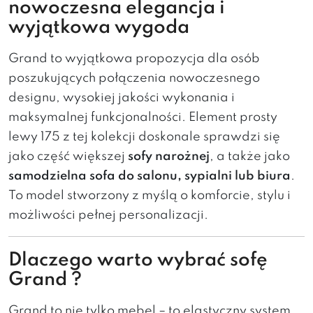
nowoczesna
elegancja
i
wyjątkowa
wygoda
Grand to
wyjątkowa
propozycja
dla
osób
poszukujących
połączenia
nowoczesnego
designu,
wysokiej
jakości
wykonania
i
maksymalnej
funkcjonalności.
Element
prosty
lewy
175
z
tej
kolekcji
doskonale
sprawdzi
się
jako
część
większej
sofy
narożnej
,
a
także
jako
samodzielna
sofa
do
salonu,
sypialni
lub
biura
.
To
model
stworzony
z
myślą
o
komforcie,
stylu
i
możliwości
pełnej
personalizacji.
Dlaczego
warto
wybrać
sofę
Grand
?
Grand to
nie
tylko
mebel –
to
elastyczny
system