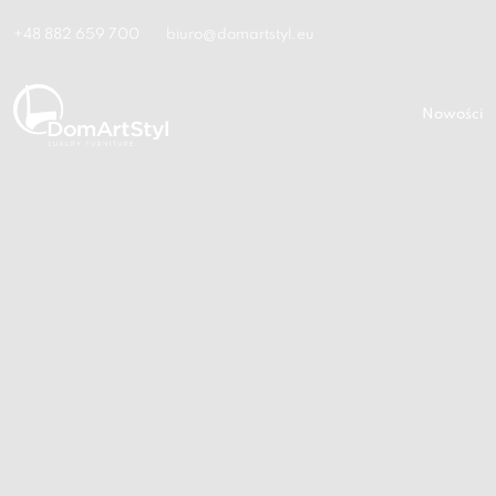
+48 882 659 700
biuro@domartstyl.eu
Nowości