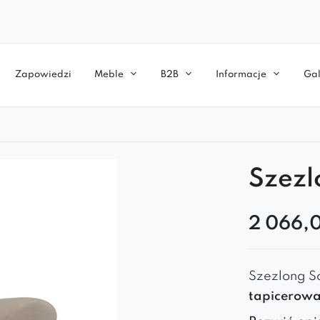
Zapowiedzi
Meble
B2B
Informacje
Gal
Szezl
2 066,
Szezlong So
tapicerow
biurze. Zao