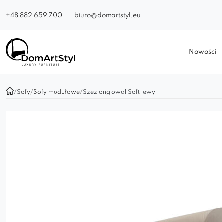
+48 882 659 700
biuro@domartstyl.eu
Nowości
/
Sofy
/
Sofy modułowe
/
Szezlong owal Soft lewy