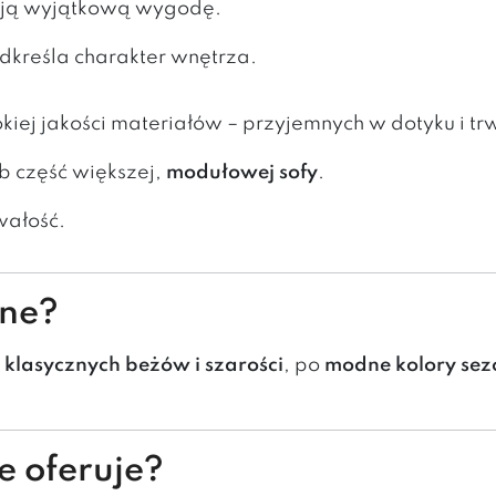
iają wyjątkową wygodę.
dkreśla charakter wnętrza.
ej jakości materiałów – przyjemnych w dotyku i tr
b część większej,
modułowej sofy
.
wałość.
pne?
d
klasycznych beżów i szarości
, po
modne kolory se
e oferuje?