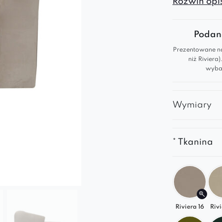
Rozwiń opis
podłokietni
Podana
Dlacze
Prezentowane na
niż Riviera
Ergonom
wybar
najwyżs
Idealny
Wymiary
moduło
Dostępn
modne o
* Tkanina
Postaw na 
Zamów szez
wypoczynk
Riviera 16
Rivi