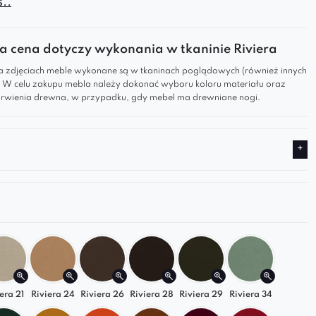
..
k tworzą nowoczesny, przytulny mebel do relaksu.
 cena dotyczy wykonania w tkaninie Riviera
go warto go wybrać?
 zdjęciach meble wykonane są w tkaninach poglądowych (również innych
). W celu zakupu mebla należy dokonać wyboru koloru materiału oraz
iczny kształt i głębokie siedzisko zapewniają
wienia drewna, w przypadku, gdy mebel ma drewniane nogi.
zy komfort.
 jako
samodzielny szezlong
lub część większej
wej sofy
.
y w szerokiej gamie kolorów – od klasycznych po
dcienie.
sofę premium
, która łączy styl, wygodę i jakość.
long Soft i stwórz wyjątkową przestrzeń
ową!
era 21
Riviera 24
Riviera 26
Riviera 28
Riviera 29
Riviera 34