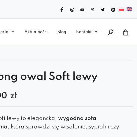
eria
Aktualności
Blog
Kontakt
ong owal Soft lewy
00
zł
ft lewy to elegancka,
wygodna sofa
ana
, która sprawdzi się w salonie, sypialni czy
krąglony kształt, miękkie siedzisko i subtelny