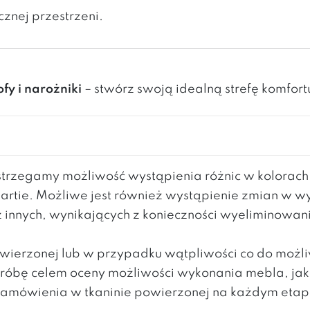
cznej przestrzeni.
ofy i narożniki
– stwórz swoją idealną strefę komfort
rzegamy możliwość wystąpienia różnic w kolorac
partie. Możliwe jest również wystąpienie zmian w 
z innych, wynikających z konieczności wyeliminowa
powierzonej lub w przypadku wątpliwości co do moż
 próbę celem oceny możliwości wykonania mebla, ja
mówienia w tkaninie powierzonej na każdym etapie 