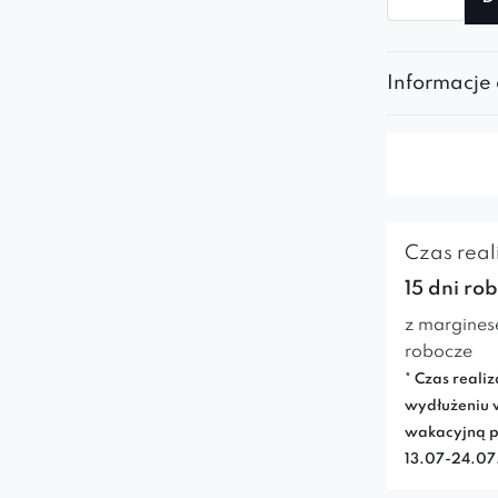
Szezlong
owal
Soft
Informacje
lewy
Czas reali
15 dni ro
z margines
robocze
* Czas realiz
wydłużeniu 
wakacyjną p
13.07-24.0