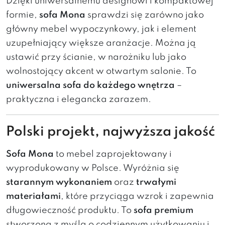
Dzięki uniwersalnemu designowi i kompaktowej
formie,
sofa Mona
sprawdzi się zarówno jako
główny mebel wypoczynkowy, jak i element
uzupełniający większe aranżacje. Można ją
ustawić przy ścianie, w narożniku lub jako
wolnostojący akcent w otwartym salonie. To
uniwersalna sofa do każdego wnętrza
–
praktyczna i elegancka zarazem.
Polski projekt, najwyższa jakość
Sofa Mona
to mebel zaprojektowany i
wyprodukowany w Polsce. Wyróżnia się
starannym wykonaniem
oraz
trwałymi
materiałami
, które przyciąga wzrok i zapewnia
długowieczność produktu. To
sofa premium
stworzona z myślą o codziennym użytkowaniu i