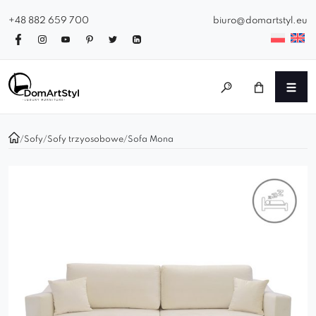
+48 882 659 700
biuro@domartstyl.eu
/
Sofy
/
Sofy trzyosobowe
/
Sofa Mona