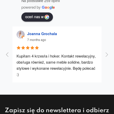
Na podstawie 259 opinii
powered by
G
o
o
g
l
e
oceń nas w
Joanna Grochala
7 months ago
Kupiłam 4 krzesła i hoker. Kontakt rewelacyjny, 
A u
obsługa również, same meble solidne, bardzo 
stylowe i wykonane rewelacyjnie. Będę polecać 
:)
Zapisz się do newslettera i odbierz