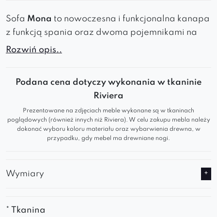
Sofa
Mona
to nowoczesna i funkcjonalna kanapa
z funkcją spania oraz dwoma pojemnikami na
pościel. Jej minimalistyczny design sprawiają, że
Rozwiń opis..
doskonale wpasuje się w każde wnętrze –
zarówno nowoczesne, jak i klasyczne.
Podana cena dotyczy wykonania w tkaninie
Najważniejsze cechy:
Riviera
✅
Funkcja spania
– szybki i łatwy mechanizm
Prezentowane na zdjęciach meble wykonane są w tkaninach
rozkładania zapewnia wygodne miejsce do snu.
poglądowych (również innych niż Riviera). W celu zakupu mebla należy
dokonać wyboru koloru materiału oraz wybarwienia drewna, w
✅
Dwa pojemniki na pościel
– praktyczne
przypadku, gdy mebel ma drewniane nogi.
rozwiązanie do przechowywania kołder,
poduszek i koców.
Wymiary
✅
Wygodne siedzisko i oparcie
– miękkie
poduszki gwarantują komfort codziennego
użytkowania.
* Tkanina