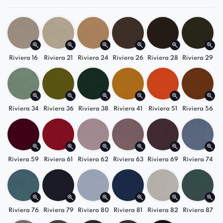
Sofa Mona to doskonały wybór dla osób
ceniących zarówno estetykę, jak i funkcjonalność.
Idealnie sprawdzi się w salonie, pokoju
gościnnym lub przestrzeni wielofunkcyjnej.
Riviera 16
Riviera 21
Riviera 24
Riviera 26
Riviera 28
Riviera 29
Riviera 34
Riviera 36
Riviera 38
Riviera 41
Riviera 51
Riviera 56
Riviera 59
Riviera 61
Riviera 62
Riviera 63
Riviera 69
Riviera 74
Riviera 76
Riviera 79
Riviera 80
Riviera 81
Riviera 82
Riviera 87