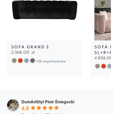
SOFA GRAND 3
SOFA 
3 368,00
zł
SL+R+P
4 826,00
+25 innych kolorów
DomArtStyl Piotr Śniegocki
4.9