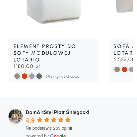
ELEMENT PROSTY DO
SOFA 
SOFY MODUŁOWEJ
LOTARI
6 532,00
LOTARIO
1 180,00
zł
+25 innych kolorów
DomArtStyl Piotr Śniegocki
4.9
Na podstawie 259 opinii
powered by
G
o
o
g
l
e