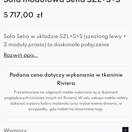
5 717,00
zł
Sofa Selia w układzie SZL+S+S (szezlong lewy +
2 moduły proste) to doskonałe połączenie
komfortu i nowoczesnego designu. Jej miękka
Rozwiń opis..
forma i elastyczna konstrukcja sprawiają, że
pasuje zarówno do przestronnych salonów, jak i
Podana cena dotyczy wykonania w tkaninie
stylowych biur.
Riviera
Prezentowane na zdjęciach meble wykonane są w tkaninach
Dlaczego warto ją wybrać?
poglądowych (również innych niż Riviera). W celu zakupu mebla należy
dokonać wyboru koloru materiału oraz wybarwienia drewna, w
Modułowa budowa
– łatwo dopasujesz ją
przypadku, gdy mebel ma drewniane nogi.
do wnętrza i swoich potrzeb.
Duża i wygodna
– idealna do wypoczynku z
Wymiary