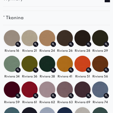
rodziną lub gośćmi.
Designerska tapicerka
– miękka, przyjemna
w dotyku i elegancko pikowana.
* Tkanina
Bogata kolorystyka
– klasyczne i modne
kolory do wyboru.
Polska jakość
– trwałość, precyzja i dbałość o
detale.
Riviera 16
Riviera 21
Riviera 24
Riviera 26
Riviera 28
Riviera 29
Styl i funkcjonalność w jednym
Sofa Selia świetnie odnajduje się w
nowoczesnych, loftowych i minimalistycznych
Riviera 34
Riviera 36
Riviera 38
Riviera 41
Riviera 51
Riviera 56
wnętrzach. To komfortowa kanapa do salonu,
która może zmieniać się razem z Tobą. Odkryj
inne moduły i skomponuj swój idealny zestaw
Riviera 59
Riviera 61
Riviera 62
Riviera 63
Riviera 69
Riviera 74
wypoczynkowy!