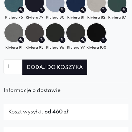
Riviera 76
Riviera 79
Riviera 80
Riviera 81
Riviera 82
Riviera 87
Riviera 91
Riviera 95
Riviera 96
Riviera 97
Riviera 100
ilość
DODAJ DO KOSZYKA
Sofa
modułowa
Selia
Informacje o dostawie
SZL+S+S
Koszt wysyłki:
od 460 zł