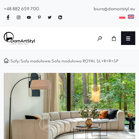
+48 882 659 700
biuro@domartstyl.eu
/
Sofy
/
Sofy modułowe
/
Sofa modułowa ROYAL SL+R+R+SP