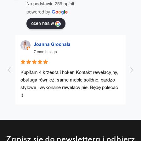
Na podstawie 259 opinii
powered by
G
o
o
g
l
e
oceń nas w
Joanna Grochala
7 months ago
Kupiłam 4 krzesła i hoker. Kontakt rewelacyjny, 
A u
obsługa również, same meble solidne, bardzo 
stylowe i wykonane rewelacyjnie. Będę polecać 
:)
Zapisz się do newslettera i odbierz