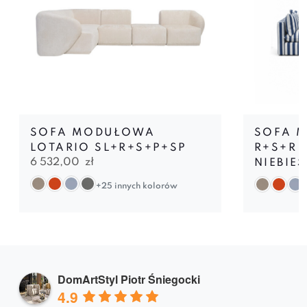
SOFA MODUŁOWA
SOFA 
LOTARIO SL+R+S+P+SP
R+S+R
6 532,00
zł
NIEBIE
+25 innych kolorów
DomArtStyl Piotr Śniegocki
4.9