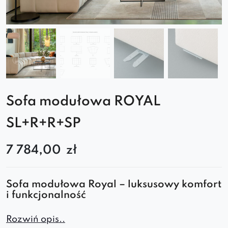
Sofa modułowa ROYAL
SL+R+R+SP
7 784,00
zł
Sofa modułowa Royal – luksusowy komfort
i funkcjonalność
Sofa modułowa Royal to połączenie
Rozwiń opis..