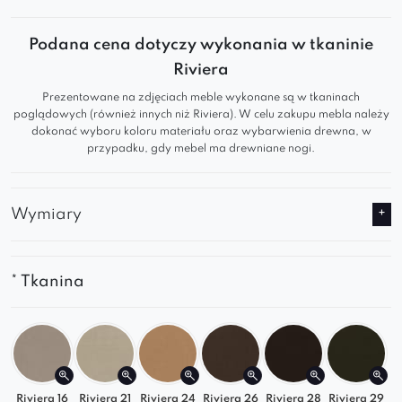
nowoczesnego designu i wszechstronności.
Doskonale sprawdza się jako elegancka sofa do
Podana cena dotyczy wykonania w tkaninie
salonu, sypialni lub biura, zapewniając wygodę i
Riviera
styl w każdej aranżacji.
Prezentowane na zdjęciach meble wykonane są w tkaninach
Cechy produktu:
poglądowych (również innych niż Riviera). W celu zakupu mebla należy
dokonać wyboru koloru materiału oraz wybarwienia drewna, w
Modułowa konstrukcja
: Umożliwia łatwe
przypadku, gdy mebel ma drewniane nogi.
dopasowanie układu sofy do przestrzeni.
Ergonomiczne siedzisko
: Zapewnia wysoki
komfort użytkowania przez cały dzień.
Wymiary
Nowoczesny design
: Idealnie wpisuje się w
stylowe i minimalistyczne wnętrza.
Trwałe materiały
: Gwarantują wytrzymałość
* Tkanina
i odporność na codzienne użytkowanie.
Sofa modułowa Royal to idealny wybór dla osób
szukających wygodnej i nowoczesnej kanapy do
salonu lub sypialni. Dzięki modułowej budowie
Riviera 16
Riviera 21
Riviera 24
Riviera 26
Riviera 28
Riviera 29