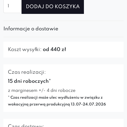
ilość
DODAJ DO KOSZYKA
Sofa
modułowa
ROYAL
Informacje o dostawie
SL+R+R+SP
Koszt wysyłki:
od 440 zł
Czas realizacji:
15 dni roboczych*
z marginesem +/- 4 dni robocze
* Czas realizacji może ulec wydłużeniu w związku z
wakacyjną przerwą produkcyjną 13.07-24.07.2026
Czas dostawy: