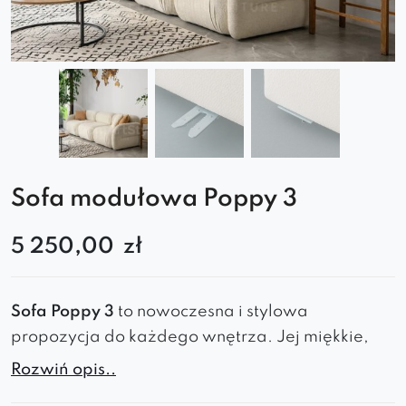
Sofa modułowa Poppy 3
5 250,00
zł
Sofa Poppy 3
to nowoczesna i stylowa
propozycja do każdego wnętrza. Jej miękkie,
zaokrąglone kształty i komfortowe siedziska
Rozwiń opis..
sprawiają, że idealnie sprawdzi się w salonie,