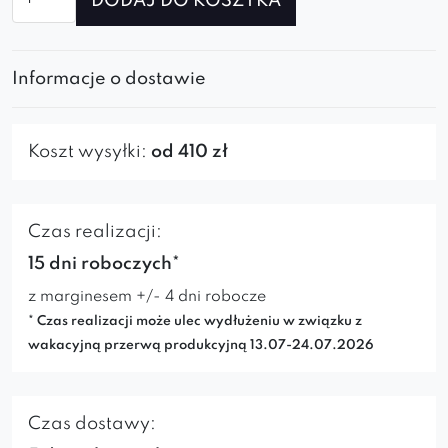
DODAJ DO KOSZYKA
Sofa
modułowa
Poppy
Informacje o dostawie
3
Koszt wysyłki:
od 410 zł
Czas realizacji:
15 dni roboczych*
z marginesem +/- 4 dni robocze
* Czas realizacji może ulec wydłużeniu w związku z
wakacyjną przerwą produkcyjną 13.07-24.07.2026
Czas dostawy: