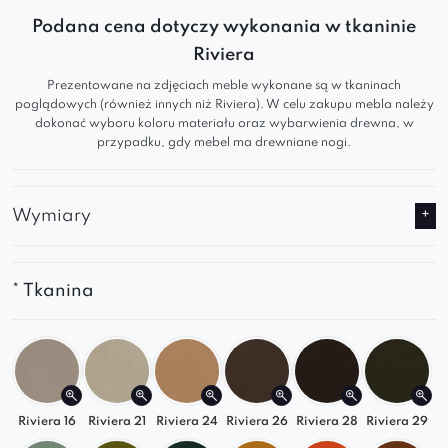
sypialni lub biurze. Dostępna także w wersji bez
Podana cena dotyczy wykonania w tkaninie
wciągów – dla jeszcze większej personalizacji.
Riviera
Prezentowane na zdjęciach meble wykonane są w tkaninach
Kluczowe cechy:
poglądowych (również innych niż Riviera). W celu zakupu mebla należy
dokonać wyboru koloru materiału oraz wybarwienia drewna, w
Nowoczesna sofa premium
– wygoda,
przypadku, gdy mebel ma drewniane nogi.
estetyka, funkcjonalność
Szerokie siedzisko i organiczna forma
–
Wymiary
idealna do wypoczynku
Możliwość konfiguracji
– z lub bez wciągów
Sofa tapicerowana wysokiej jakości
– trwała
* Tkanina
i przyjemna w dotyku
Odkryj Poppy 3 – luksusową sofę, która pasuje do
każdego wnętrza i stylu życia!
Riviera 16
Riviera 21
Riviera 24
Riviera 26
Riviera 28
Riviera 29