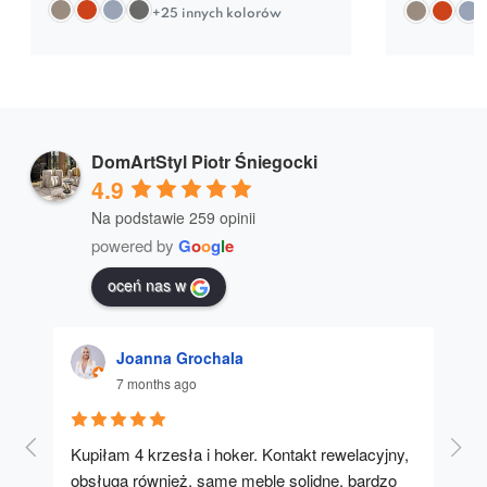
+25 innych kolorów
DomArtStyl Piotr Śniegocki
4.9
Na podstawie 259 opinii
powered by
G
o
o
g
l
e
oceń nas w
Joanna Grochala
7 months ago
Kupiłam 4 krzesła i hoker. Kontakt rewelacyjny, 
A u
obsługa również, same meble solidne, bardzo 