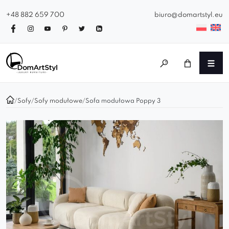
+48 882 659 700
biuro@domartstyl.eu
/
Sofy
/
Sofy modułowe
/
Sofa modułowa Poppy 3