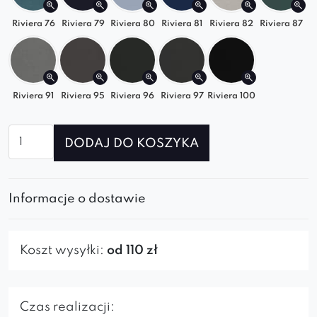
Riviera 76
Riviera 79
Riviera 80
Riviera 81
Riviera 82
Riviera 87
Riviera 91
Riviera 95
Riviera 96
Riviera 97
Riviera 100
ilość
DODAJ DO KOSZYKA
Element
prosty
lewy
Informacje o dostawie
do
sofy
modułowej
Koszt wysyłki:
od 110 zł
Poppy
Czas realizacji: