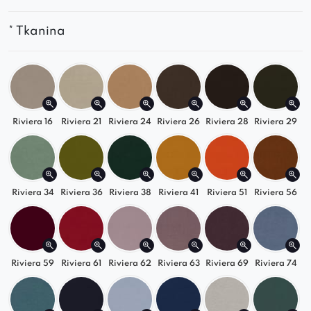
Nowoczesny design
– idealnie komponuje się
z różnymi stylami aranżacji.
* Tkanina
Trwałe materiały
– wysoka jakość wykonania
gwarantuje długą żywotność.
Sofa Poppy to idealny wybór do salonu, sypialni i
nowoczesnych przestrzeni wypoczynkowych.
Riviera 16
Riviera 21
Riviera 24
Riviera 26
Riviera 28
Riviera 29
Riviera 34
Riviera 36
Riviera 38
Riviera 41
Riviera 51
Riviera 56
Riviera 59
Riviera 61
Riviera 62
Riviera 63
Riviera 69
Riviera 74