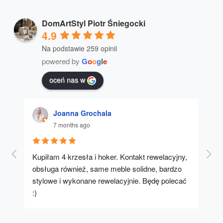
DomArtStyl Piotr Śniegocki
4.9
Na podstawie 259 opinii
powered by
G
o
o
g
l
e
oceń nas w
Joanna Grochala
7 months ago
Kupiłam 4 krzesła i hoker. Kontakt rewelacyjny, 
A u
obsługa również, same meble solidne, bardzo 
stylowe i wykonane rewelacyjnie. Będę polecać 
:)