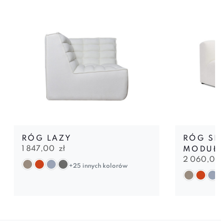
RÓG LAZY
RÓG SL
1 847,00
zł
MODUŁ
2 060,0
+25 innych kolorów