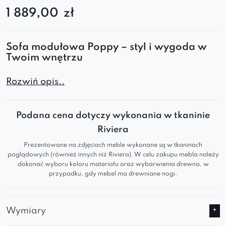
1 889,00
zł
Sofa modułowa Poppy – styl i wygoda w
Twoim wnętrzu
Sofa modułowa Poppy to nowoczesne i
Rozwiń opis..
funkcjonalne rozwiązanie do każdego wnętrza.
Dzięki modułowej konstrukcji łatwo dopasujesz
Podana cena dotyczy wykonania w tkaninie
ją do swoich potrzeb, tworząc komfortową
Riviera
przestrzeń do relaksu.
Prezentowane na zdjęciach meble wykonane są w tkaninach
Cechy produktu:
poglądowych (również innych niż Riviera). W celu zakupu mebla należy
dokonać wyboru koloru materiału oraz wybarwienia drewna, w
Modułowa konstrukcja
– możliwość
przypadku, gdy mebel ma drewniane nogi.
dowolnej konfiguracji i dopasowania do
wnętrza.
Wymiary
Ergonomiczne siedzisko
– zapewnia
maksymalny komfort użytkowania.