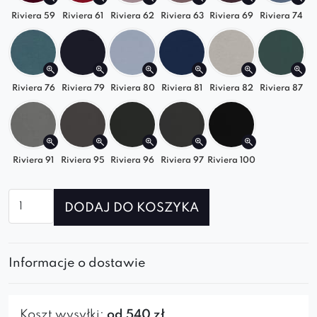
Riviera 59
Riviera 61
Riviera 62
Riviera 63
Riviera 69
Riviera 74
Riviera 76
Riviera 79
Riviera 80
Riviera 81
Riviera 82
Riviera 87
Riviera 91
Riviera 95
Riviera 96
Riviera 97
Riviera 100
ilość
DODAJ DO KOSZYKA
Sofa
modułowa
GRAND
Informacje o dostawie
SL(4)+SP(4)
Koszt wysyłki:
od 540 zł