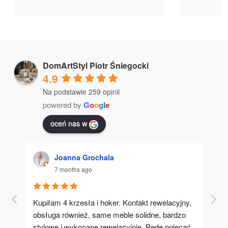
DomArtStyl Piotr Śniegocki
4.9
Na podstawie 259 opinii
powered by
G
o
o
g
l
e
oceń nas w
Joanna Grochala
7 months ago
Kupiłam 4 krzesła i hoker. Kontakt rewelacyjny, 
A u
obsługa również, same meble solidne, bardzo 
stylowe i wykonane rewelacyjnie. Będę polecać 