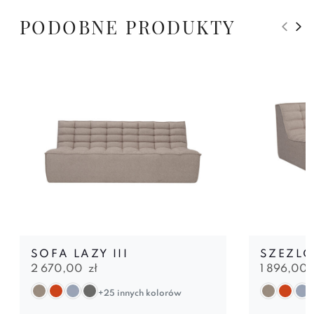
PODOBNE PRODUKTY
SOFA LAZY III
SZEZLO
2 670,00
zł
1 896,00
+25 innych kolorów