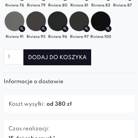
Riviera 76
Riviera 79
Riviera 80
Riviera 81
Riviera 82
Riviera 87
Riviera 91
Riviera 95
Riviera 96
Riviera 97
Riviera 100
ilość
DODAJ DO KOSZYKA
Sofa
modułowa
Grand
Informacje o dostawie
Flow
SL4+SP
Koszt wysyłki:
od 380 zł
Czas realizacji: