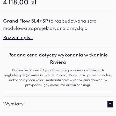
4 118,00
zł
Grand Flow SL4+SP
to rozbudowana sofa
modułowa zaprojektowana z myślą o
przestronnych, nowoczesnych wnętrzach. Jej
Rozwiń opis..
miękka, organiczna forma oraz starannie
wyważone proporcje tworzą elegancką i spójną
Podana cena dotyczy wykonania w tkaninie
bryłę, która naturalnie przyciąga uwagę i
Riviera
definiuje strefę wypoczynku. To mebel, który
Prezentowane na zdjęciach meble wykonane są w tkaninach
łączy wyrazisty design z codzienną wygodą
poglądowych (również innych niż Riviera). W celu zakupu mebla należy
użytkowania.
dokonać wyboru koloru materiału oraz wybarwienia drewna, w
przypadku, gdy mebel ma drewniane nogi.
Wymiary