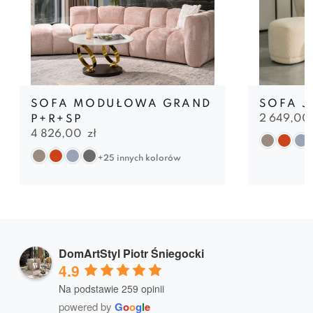
SOFA MODUŁOWA GRAND
SOFA JU
2 649,00
P+R+SP
4 826,00
zł
+25 innych kolorów
DomArtStyl Piotr Śniegocki
4.9
Na podstawie 259 opinii
powered by
G
o
o
g
l
e