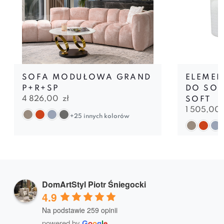
SOFA MODUŁOWA GRAND
ELEMEN
P+R+SP
DO SO
4 826,00
zł
SOFT
1 505,00
+25 innych kolorów
DomArtStyl Piotr Śniegocki
4.9
Na podstawie 259 opinii
powered by
G
o
o
g
l
e