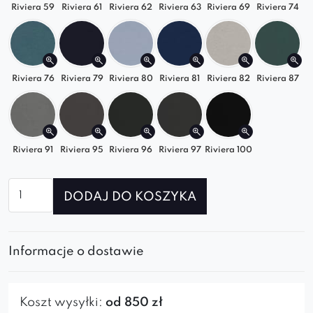
Riviera 59
Riviera 61
Riviera 62
Riviera 63
Riviera 69
Riviera 74
Riviera 76
Riviera 79
Riviera 80
Riviera 81
Riviera 82
Riviera 87
Riviera 91
Riviera 95
Riviera 96
Riviera 97
Riviera 100
ilość
DODAJ DO KOSZYKA
Sofa
modułowa
GRAND
Informacje o dostawie
SL+S+RS+S+RS+S+P
Koszt wysyłki:
od 850 zł