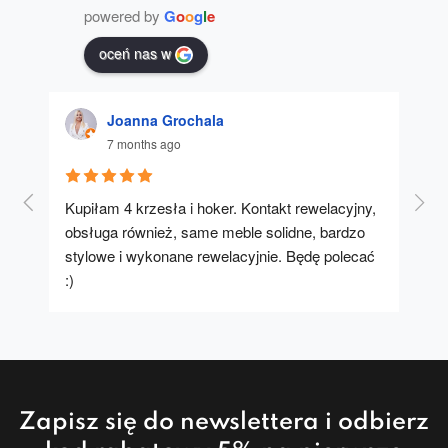
powered by
G
o
o
g
l
e
oceń nas w
Joanna Grochala
7 months ago
Kupiłam 4 krzesła i hoker. Kontakt rewelacyjny, 
A u
obsługa również, same meble solidne, bardzo 
stylowe i wykonane rewelacyjnie. Będę polecać 
:)
Zapisz się do newslettera i odbierz