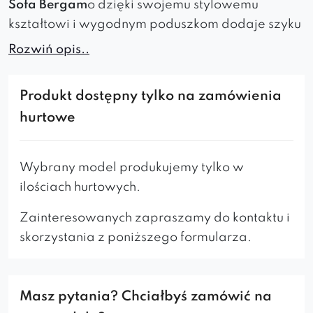
Sofa Bergam
o dzięki swojemu stylowemu
kształtowi i wygodnym poduszkom dodaje szyku
i elegancji każdemu pomieszczeniu, w którym się
Rozwiń opis..
znajduje.
Bez względu na to, czy chodzi o nowoczesny
Produkt dostępny tylko na zamówienia
dom, poczekalnię, czy kawiarnię, sofa sprawdzi
hurtowe
się doskonale. Szerokie siedzisko mebla
zapewnia maksymalny komfort podczas
Wybrany model produkujemy tylko w
użytkowania, co sprawia, że idealnie nadaje się
ilościach hurtowych.
do relaksu.
Zainteresowanych zapraszamy do kontaktu i
Bogata oferta kolorystyczna umożliwia idealne
skorzystania z poniższego formularza.
dopasowanie mebla do charakteru wnętrza,
dzięki czemu można stworzyć spójną aranżację.
Lekka, stylowa konstrukcja sofy Bergamo
Masz pytania? Chciałbyś zamówić na
sprawia, że jest to doskonały wybór dla osób