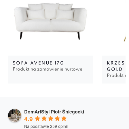
SOFA AVENUE 170
KRZESŁ
Produkt na zamówienie hurtowe
GOLD
Produkt n
DomArtStyl Piotr Śniegocki
4.9
Na podstawie 259 opinii