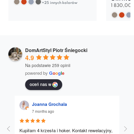
+25 innych kolorów
1 830,00
DomArtStyl Piotr Śniegocki
4.9
Na podstawie 259 opinii
powered by
G
o
o
g
l
e
oceń nas w
Joanna Grochala
7 months ago
Kupiłam 4 krzesła i hoker. Kontakt rewelacyjny, 
A u