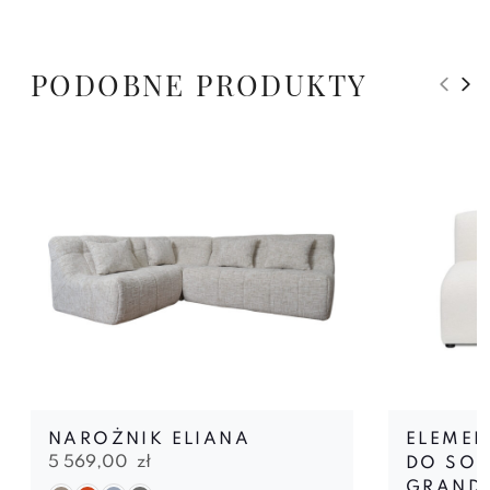
PODOBNE PRODUKTY
NAROŻNIK ELIANA
ELEMEN
5 569,00
zł
DO SO
GRAND