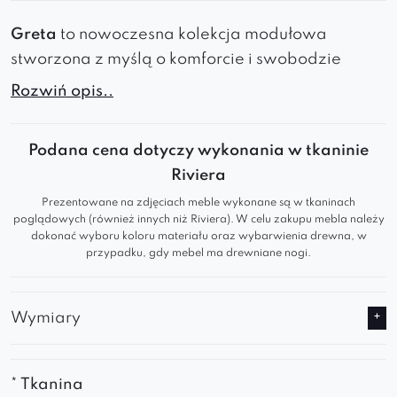
Greta
to nowoczesna kolekcja modułowa
stworzona z myślą o komforcie i swobodzie
aranżacji. Minimalistyczna forma, wygodne
Rozwiń opis..
siedziska oraz możliwość dowolnego łączenia
modułów sprawiają, że doskonale odnajduje się
Podana cena dotyczy wykonania w tkaninie
zarówno w przestronnych salonach, jak i
Riviera
bardziej kameralnych wnętrzach.
Prezentowane na zdjęciach meble wykonane są w tkaninach
Najważniejsze zalety:
poglądowych (również innych niż Riviera). W celu zakupu mebla należy
dokonać wyboru koloru materiału oraz wybarwienia drewna, w
przypadku, gdy mebel ma drewniane nogi.
nowoczesny, ponadczasowy design,
modułowa konstrukcja umożliwiająca
tworzenie własnych układów,
Wymiary
komfortowe i przestronne siedziska,
szeroki wybór tkanin oraz kolorów,
solidne wykonanie i wysoka trwałość,
* Tkanina
polski projekt łączący estetykę z