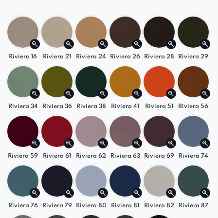
funkcjonalnością.
Dzięki różnorodnym modułom kolekcja Greta
pozwala stworzyć konfigurację idealnie
dopasowaną do Twoich potrzeb i charakteru
Riviera 16
Riviera 21
Riviera 24
Riviera 26
Riviera 28
Riviera 29
wnętrza.
Riviera 34
Riviera 36
Riviera 38
Riviera 41
Riviera 51
Riviera 56
Riviera 59
Riviera 61
Riviera 62
Riviera 63
Riviera 69
Riviera 74
Riviera 76
Riviera 79
Riviera 80
Riviera 81
Riviera 82
Riviera 87