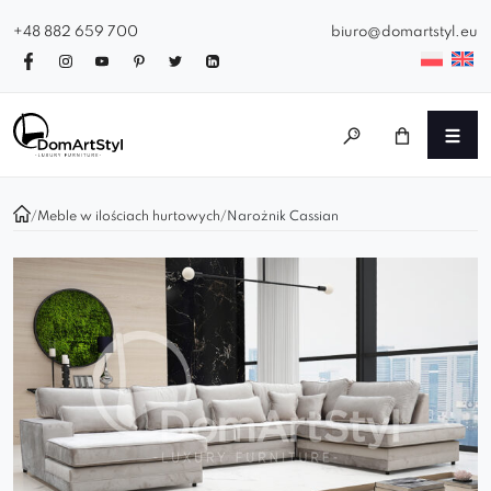
+48 882 659 700
biuro@domartstyl.eu
/
Meble w ilościach hurtowych
/
Narożnik Cassian