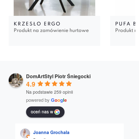
KRZESŁO ERGO
PUFA B
Produkt na zamówienie hurtowe
Produkt n
DomArtStyl Piotr Śniegocki
4.9
Na podstawie 259 opinii
powered by
G
o
o
g
l
e
oceń nas w
Joanna Grochala