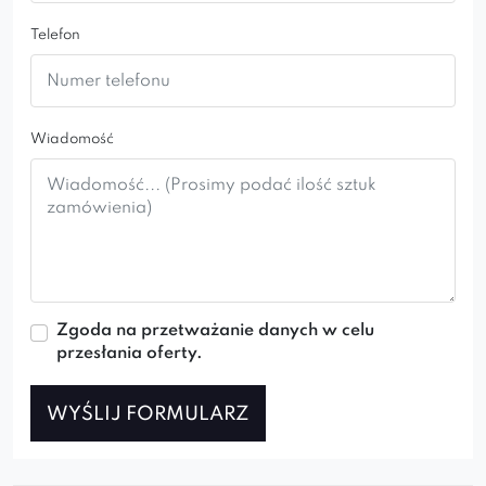
Jeśli poszukujesz mebla, który połączy w sobie
wygodę, elegancję oraz luksusowy styl, to
Telefon
narożnik Cassian jest idealnym wyborem dla
Ciebie.
Wiadomość
Zgoda na przetważanie danych w celu
przesłania oferty.
WYŚLIJ FORMULARZ