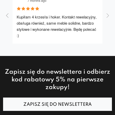
7 months ago
Kupiłam 4 krzesła i hoker. Kontakt rewelacyjny, 
A u
obsługa również, same meble solidne, bardzo 
stylowe i wykonane rewelacyjnie. Będę polecać 
:)
Zapisz się do newslettera i odbierz
kod rabatowy 5% na pierwsze
zakupy!
ZAPISZ SIĘ DO NEWSLETTERA