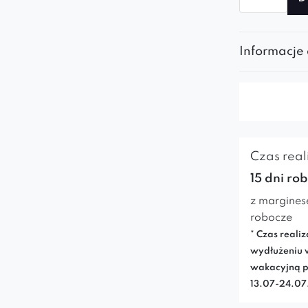
Łóżko
Aveiro
Informacje
Czas reali
15 dni ro
z margines
robocze
* Czas realiz
wydłużeniu 
wakacyjną p
13.07-24.0