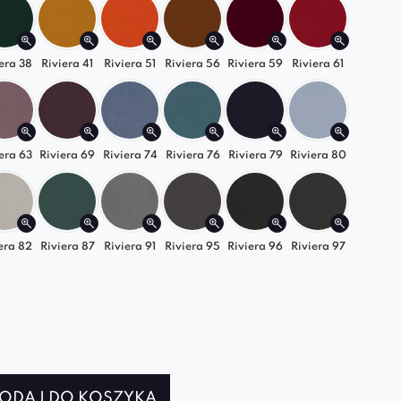
telaż
– stabilna konstrukcja zapewniająca trwałość
wytrzymała budowa
era 38
Riviera 41
Riviera 51
– spokojny sen bez
Riviera 56
Riviera 59
Riviera 61
.
ontaż
– szybkie i intuicyjne składanie.
 dopasowanie do materaca 160×200 cm
era 63
Riviera 69
Riviera 74
Riviera 76
Riviera 79
Riviera 80
 – wybierz łóżko AVEIRO i zamień swoją sypialnię
 i relaksu! ✨
d materac jest częścią zestawu
era 82
Riviera 87
Riviera 91
Riviera 95
Riviera 96
Riviera 97
ODAJ DO KOSZYKA