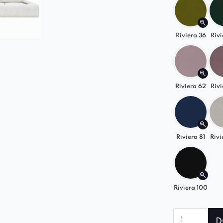
✅
Solidny s
na lata.
✅
Riviera 36
Cicha i 
Rivi
skrzypienia
✅
Łatwy m
✅
Idealnie
Riviera 62
Rivi
Nie zwlekaj
w oazę stylu
* Stelaż po
Riviera 81
Rivi
Riviera 100
ilość
D