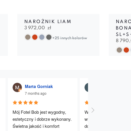
NAROŻNIK LIAM
NAR
3 972,00
zł
BONA
SL+S
+25 innych kolorów
8 790
Marta Gorniak
Julia Dąbrowna
7 months ago
7 months ago
Mój Fotel Bob jest wygodny, 
Wygodne, stabilne i dobr
estetyczny i dobrze wykonany. 
wykonane krzesła. Bard
Świetna jakość i komfort 
dobry wybór – polecam!