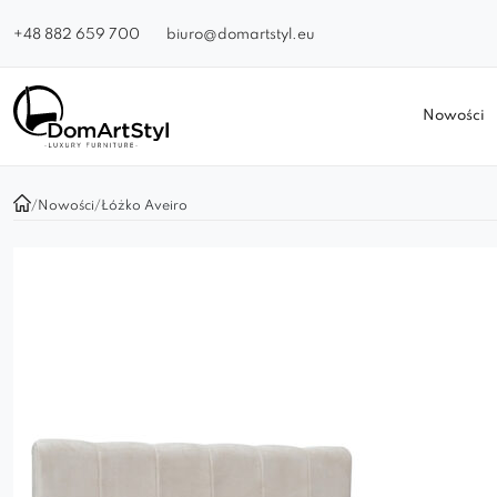
+48 882 659 700
biuro@domartstyl.eu
Nowości
/
Nowości
/
Łóżko Aveiro