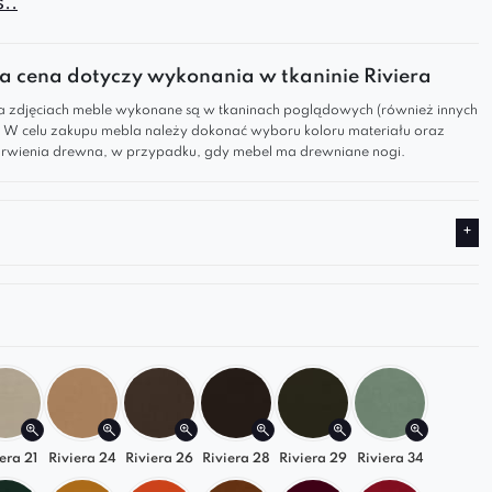
..
alnego łóżka do sypialni, które zachwyci stylem i
 komfortowy sen? Łóżko AVEIRO to połączenie
nowoczesnego designu i funkcjonalności, które
 cena dotyczy wykonania w tkaninie Riviera
woje wnętrze.
 zdjęciach meble wykonane są w tkaninach poglądowych (również innych
). W celu zakupu mebla należy dokonać wyboru koloru materiału oraz
wygoda w perfekcyjnej harmonii
wienia drewna, w przypadku, gdy mebel ma drewniane nogi.
RO wyróżnia się subtelnymi, zaokrąglonymi
 które dodają wnętrzu lekkości i przytulności.
kki zagłówek to idealne rozwiązanie dla
wieczornego relaksu z książką lub ulubionym
lane rozwiązania dla Twojej
y
O to nie tylko piękny wygląd, ale także
era 21
Riviera 24
Riviera 26
Riviera 28
Riviera 29
Riviera 34
ość, która ułatwi codzienne życie: