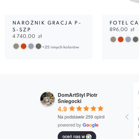
NAROŻNIK GRACJA P-
FOTEL CA
896,00
zł
S-SZP
4 740,00
zł
+25 innych kolorów
DomArtStyl Piotr
Śniegocki
4.9
Na podstawie 259 opinii
powered by
G
o
o
g
l
e
oceń nas w