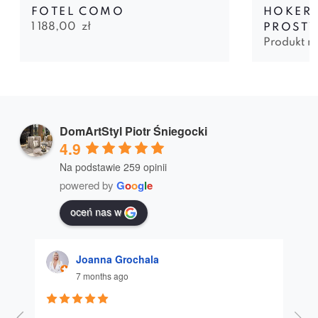
FOTEL COMO
HOKER 
1 188,00
zł
PROSTY
Produkt n
DomArtStyl Piotr Śniegocki
4.9
Na podstawie 259 opinii
powered by
G
o
o
g
l
e
oceń nas w
Joanna Grochala
7 months ago