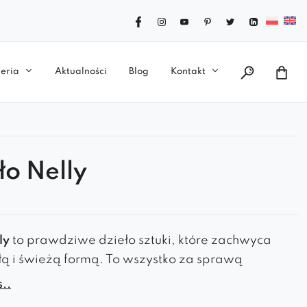
eria
Aktualności
Blog
Kontakt
ło Nelly
ly
to prawdziwe dzieło sztuki, które zachwyca
ą i świeżą formą. To wszystko za sprawą
go materiału, z którego wykonano tylną ściankę,
..
omina delikatne płatki tulipanów.