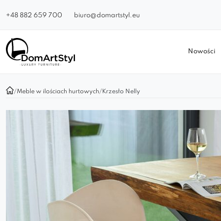
+48 882 659 700
biuro@domartstyl.eu
Nowości
/
Meble w ilościach hurtowych
/
Krzesło Nelly