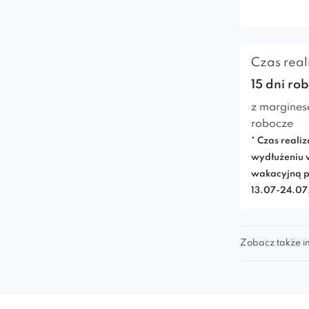
Czas reali
15 dni ro
z margines
robocze
* Czas realiz
wydłużeniu 
wakacyjną p
13.07-24.0
Zobacz także in