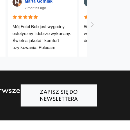
Marta Gorniak
Julia Dąbrowna
7 months ago
7 months ago
Mój Fotel Bob jest wygodny, 
Wygodne, stabilne i dobr
estetyczny i dobrze wykonany. 
wykonane krzesła. Bard
Świetna jakość i komfort 
dobry wybór – polecam!
użytkowania. Polecam!
erwsze
ZAPISZ SIĘ DO
NEWSLETTERA