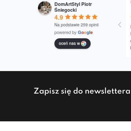
DomArtStyl Piotr
Śniegocki
4.9
Na podstawie 259 opinii
powered by
G
o
o
g
l
e
oceń nas w
Zapisz się do newsletter