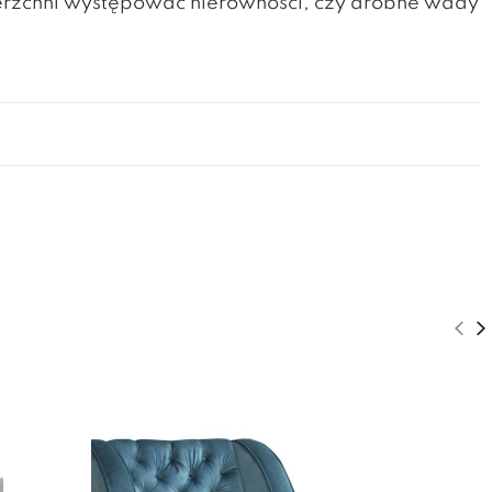
erzchni występować nierówności, czy drobne wady