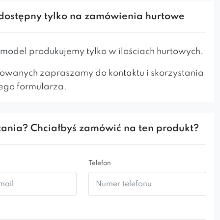
 krzesła zdecydowanie poszli o krok dalej, łącząc
dostępny tylko na zamówienia hurtowe
ry z funkcjonalnością mebla. Dzięki temu krzesło
 prawdziwym kwiatkiem w każdym pomieszczeniu,
odel produkujemy tylko w ilościach hurtowych.
wością dopasuje się do każdego typu wnętrza.
owanych zapraszamy do kontaktu i skorzystania
alna forma i innowacyjny design sprawiają, że
ego formularza.
ly to idealne rozwiązanie dla tych, którzy chcą
 do swojego domu, poczekalni, kawiarni lub
 wyjątkowego.
ania? Chciałbyś zamówić na ten produkt?
ly to nie tylko estetyczny dodatek, ale również
komfortowe miejsce do odpoczynku.
Telefon