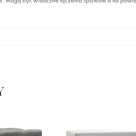
lite. Mogą być widoczne łączenia spawów a na powi
Y