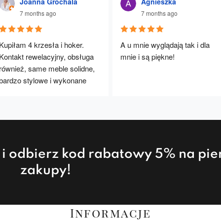
Joanna Grochala
Agnieszka
7 months ago
7 months ago
Kupiłam 4 krzesła i hoker. 
A u mnie wyglądają tak i dla 
Kontakt rewelacyjny, obsługa 
mnie i są piękne!
również, same meble solidne, 
bardzo stylowe i wykonane 
rewelacyjnie. Będę polecać :)
a i odbierz kod rabatowy 5% na pi
zakupy!
Informacje