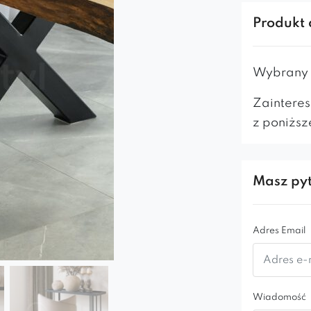
Twórcy tego
Produkt 
piękno natu
Nelly jest
Wybrany m
który z łat
Zainteres
Jego orygin
z poniższ
krzesło Nel
wprowadzić
hotelu coś
Masz pyt
Krzesło Nel
wygodne i 
Adres Email
Wiadomość