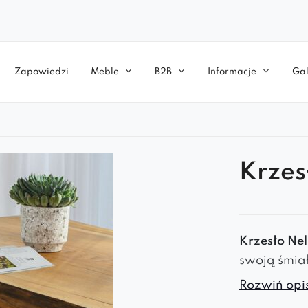
Zapowiedzi
Meble
B2B
Informacje
Gal
Krzes
Krzesło Nel
swoją śmiał
innowacyjne
Rozwiń opis
która przyp