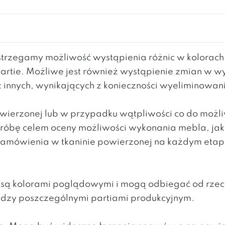
rzegamy możliwość wystąpienia różnic w kolorac
partie. Możliwe jest również wystąpienie zmian w 
z innych, wynikających z konieczności wyeliminowa
powierzonej lub w przypadku wątpliwości co do moż
 próbę celem oceny możliwości wykonania mebla, ja
mówienia w tkaninie powierzonej na każdym etapie 
h są kolorami poglądowymi i mogą odbiegać od rzec
ędzy poszczególnymi partiami produkcyjnym.