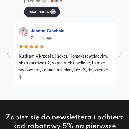
powered by
G
o
o
g
l
e
oceń nas w
Joanna Grochala
7 months ago
Kupiłam 4 krzesła i hoker. Kontakt rewelacyjny, 
A u
obsługa również, same meble solidne, bardzo 
stylowe i wykonane rewelacyjnie. Będę polecać 
:)
Zapisz się do newslettera i odbierz
kod rabatowy 5% na pierwsze