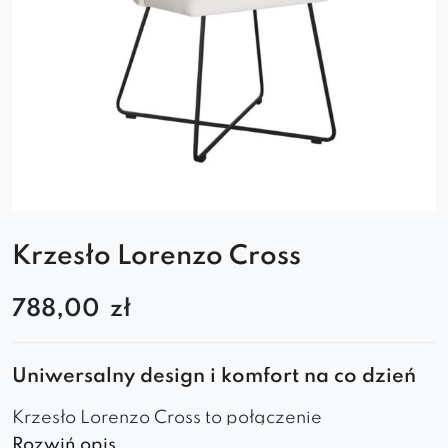
Krzesło Lorenzo Cross
788,00
zł
Uniwersalny design i komfort na co dzień
Krzesło Lorenzo Cross to połączenie
Rozwiń opis..
nowoczesnej elegancji i skandynawskiej