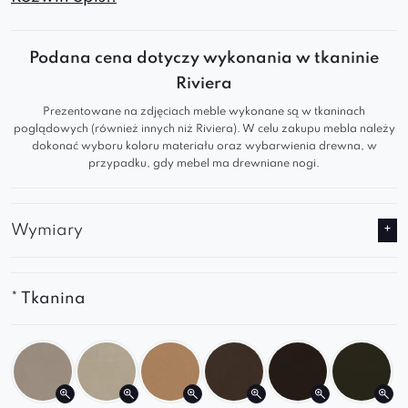
funkcjonalności. Jego minimalistyczna forma i
solidna konstrukcja sprawiają, że pasuje do
Podana cena dotyczy wykonania w tkaninie
różnych aranżacji wnętrz.
Riviera
Gładkie siedzisko i oparcie
– zapewniają
Prezentowane na zdjęciach meble wykonane są w tkaninach
poglądowych (również innych niż Riviera). W celu zakupu mebla należy
wygodę i estetyczny, ponadczasowy
dokonać wyboru koloru materiału oraz wybarwienia drewna, w
wygląd.
przypadku, gdy mebel ma drewniane nogi.
Metalowe nogi
– gwarantują stabilność i
trwałość na lata.
Kompaktowa forma
– idealne do mniejszych
Wymiary
przestrzeni, nie tracąc na komforcie.
Uniwersalny styl
– pasuje zarówno do wnętrz
nowoczesnych, jak i skandynawskich czy
* Tkanina
industrialnych.
Sprawdź szczegóły i przekonaj się, jak Lorenzo
Cross może odmienić Twoje wnętrze!