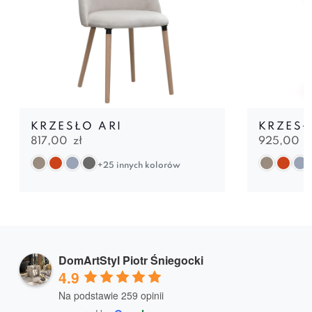
KRZESŁO ARI
KRZESŁ
817,00
zł
925,00
z
+25 innych kolorów
DomArtStyl Piotr Śniegocki
4.9
Na podstawie 259 opinii