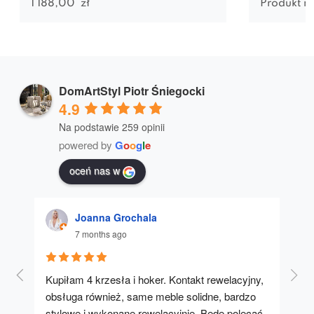
1 188,00
zł
Produkt n
DomArtStyl Piotr Śniegocki
4.9
Na podstawie 259 opinii
powered by
G
o
o
g
l
e
oceń nas w
Joanna Grochala
7 months ago
Kupiłam 4 krzesła i hoker. Kontakt rewelacyjny, 
A u
obsługa również, same meble solidne, bardzo 
stylowe i wykonane rewelacyjnie. Będę polecać 