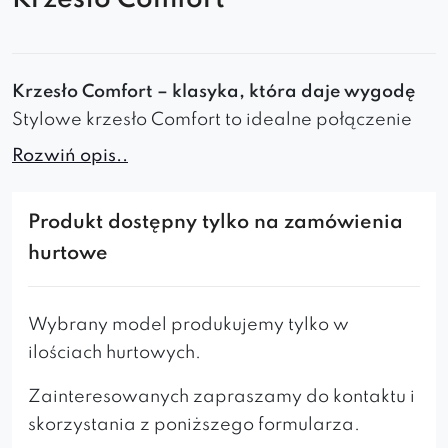
Krzesło Comfort – klasyka, która daje wygodę
Stylowe krzesło Comfort to idealne połączenie
prostej formy i przytulnego komfortu.
Rozwiń opis..
Tapicerowane miękkim materiałem, świetnie
sprawdzi się jako
krzesło do jadalni
, salonu,
Produkt dostępny tylko na zamówienia
biura czy pokoju młodzieżowego.
hurtowe
Stylowy komfort na co dzień
Wybrany model produkujemy tylko w
Miękkie siedzisko i wyprofilowane oparcie
ilościach hurtowych.
zapewniają wygodę każdego dnia
Prosty, elegancki kształt pasuje do wielu
Zainteresowanych zapraszamy do kontaktu i
aranżacji
skorzystania z poniższego formularza.