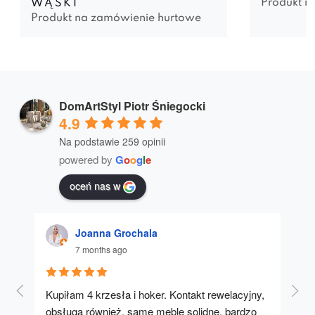
Produkt n
WĄSKI
Produkt na zamówienie hurtowe
DomArtStyl Piotr Śniegocki
4.9
Na podstawie 259 opinii
powered by
G
o
o
g
l
e
oceń nas w
Joanna Grochala
7 months ago
Kupiłam 4 krzesła i hoker. Kontakt rewelacyjny, 
A u
obsługa również, same meble solidne, bardzo 