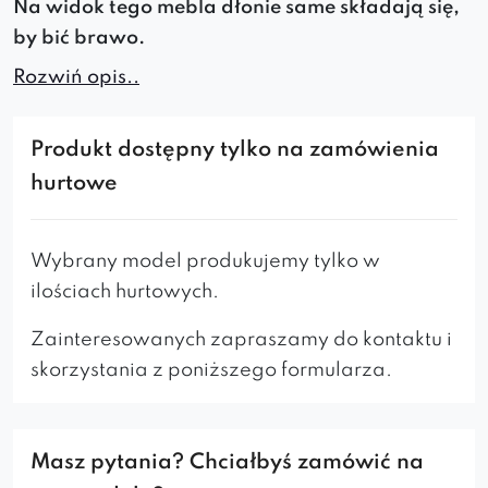
Na widok tego mebla dłonie same składają się,
by bić brawo.
Rozwiń opis..
Krzesło Bravo
w pełni zasługuje na oklaski –
elegancka
klasyczna
forma w połączeniu z
nogami w stylu
scandi
,
komfortowe
siedzisko
i
Produkt dostępny tylko na zamówienia
duże
oparcie
dające wypoczynek plecom to nie
hurtowe
wszystkie jego zalety. Model ten wykonywany
jest z
najlepszych jakościowo
materiałów i z
Wybrany model produkujemy tylko w
ogromną dbałością
o detale. Wielobarwna
ilościach hurtowych.
paleta tkanin i kilka rodzajów koloru nóg do
wyboru sprawiają, że każdy może ten produkt
Zainteresowanych zapraszamy do kontaktu i
spersonalizować według własnych preferencji.
skorzystania z poniższego formularza.
Masz pytania? Chciałbyś zamówić na