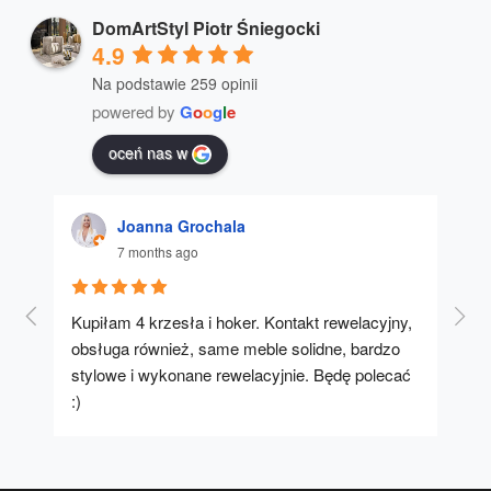
DomArtStyl Piotr Śniegocki
4.9
Na podstawie 259 opinii
powered by
G
o
o
g
l
e
oceń nas w
Joanna Grochala
7 months ago
Kupiłam 4 krzesła i hoker. Kontakt rewelacyjny, 
A u
obsługa również, same meble solidne, bardzo 
stylowe i wykonane rewelacyjnie. Będę polecać 
:)