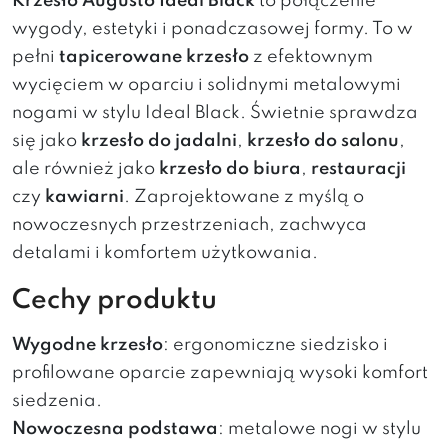
Krzesło Augusto Ideal Black
to połączenie
wygody, estetyki i ponadczasowej formy. To w
pełni
tapicerowane krzesło
z efektownym
wycięciem w oparciu i solidnymi metalowymi
nogami w stylu Ideal Black. Świetnie sprawdza
się jako
krzesło do jadalni
,
krzesło do salonu
,
ale również jako
krzesło do biura
,
restauracji
czy
kawiarni
. Zaprojektowane z myślą o
nowoczesnych przestrzeniach, zachwyca
detalami i komfortem użytkowania.
Cechy produktu
Wygodne krzesło
: ergonomiczne siedzisko i
profilowane oparcie zapewniają wysoki komfort
siedzenia.
Nowoczesna podstawa
: metalowe nogi w stylu