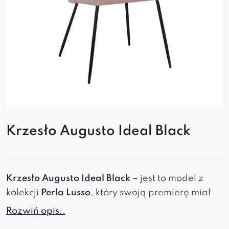
Krzesło Augusto Ideal Black
Krzesło Augusto Ideal Black –
jest to model z
kolekcji
Perla Lusso
, który swoją premierę miał
na targach w Kolonii Imm Cologne 2018. To iście
Rozwiń opis..
wyjątkowy
i
niepowtarzalny
mebel, m.in.