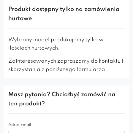
poprzez wycięcie w tyle oparcia oraz
Produkt dostępny tylko na zamówienia
zastosowanie lamówki przy wykańczaniu
hurtowe
siedziska. Całość prezentuje się
perfekcyjnie
i
doda
stylu
każdemu pomieszczeniu. Przy
produkcji stosuje się najlepszej jakości materiały,
Wybrany model produkujemy tylko w
standardowo najwyższej próby jest także
ilościach hurtowych.
dbałość o szczegóły – oto dzięki czemu Augusto
Zainteresowanych zapraszamy do kontaktu i
Ideal Black to model bardzo ceniony przez
skorzystania z poniższego formularza.
naszych Klientów.
* Lamówka przy wykończeniu siedziska może
być w innym kolorze niż mebel.
Masz pytania? Chciałbyś zamówić na
ten produkt?
Adres Email