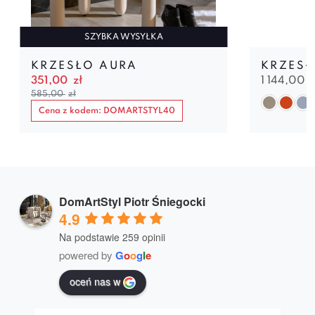
SZYBKA WYSYŁKA
KRZESŁO AURA
KRZES
351,00
zł
1 144,00
585,00
zł
Cena z kodem: DOMARTSTYL40
DomArtStyl Piotr Śniegocki
4.9
Na podstawie 259 opinii
powered by
G
o
o
g
l
e
oceń nas w