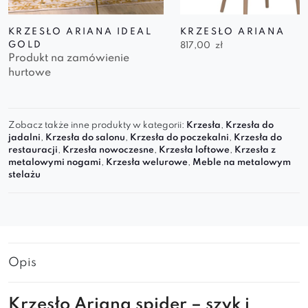
KRZESŁO ARIANA IDEAL
KRZESŁO ARIANA
GOLD
817,00
zł
Produkt na zamówienie
hurtowe
Zobacz także inne produkty w kategorii:
Krzesła
,
Krzesła do
jadalni
,
Krzesła do salonu
,
Krzesła do poczekalni
,
Krzesła do
restauracji
,
Krzesła nowoczesne
,
Krzesła loftowe
,
Krzesła z
metalowymi nogami
,
Krzesła welurowe
,
Meble na metalowym
stelażu
Opis
Krzesło Ariana spider – szyk i