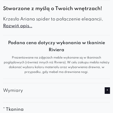
Stworzone z myślą o Twoich wnętrzach!
Krzesło Ariana spider to połączenie elegancji,
Rozwiń opis..
wygody i współczesnego designu, które świetnie
sprawdzi się w jadalni, salonie czy biurze.
Podana cena dotyczy wykonania w tkaninie
Welur
– Miękka i przyjemna w dotyku
Riviera
tapicerka welurowa nadaje krzesłu
elegancki wygląd, jednocześnie
Prezentowane na zdjęciach meble wykonane są w tkaninach
poglądowych (również innych niż Riviera). W celu zakupu mebla należy
zapewniając wysoki komfort użytkowania.
dokonać wyboru koloru materiału oraz wybarwienia drewna, w
Przeszycia
– Stylowe, starannie wykonane
przypadku, gdy mebel ma drewniane nogi.
przeszycia podkreślają unikalny design
krzesła, dodając mu wyrafinowanego
Wymiary
charakteru.
Profilowane oparcie
– Ergonomiczne
wyprofilowanie oparcia dopasowuje się do
* Tkanina