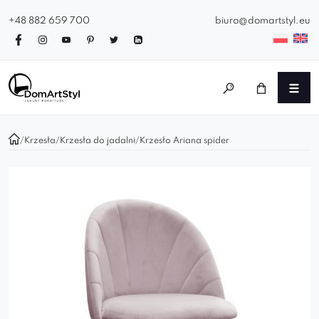
+48 882 659 700
biuro@domartstyl.eu
/
Krzesła
/
Krzesła do jadalni
/
Krzesło Ariana spider