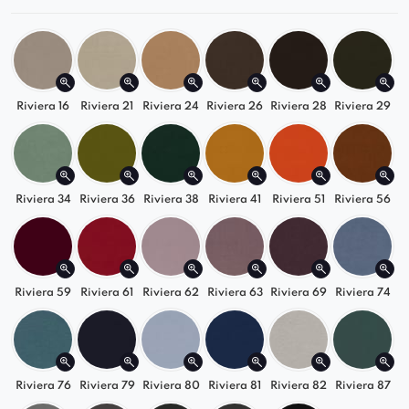
pleców, zapewniając wygodę i odpowiednie
podparcie nawet podczas długiego
siedzenia.
Metalowe nogi
– Stabilna, nowoczesna
Riviera 16
podstawa nie tylko gwarantuje trwałość, ale
Riviera 21
Riviera 24
Riviera 26
Riviera 28
Riviera 29
również nadaje krzesłu wyjątkowy,
designerski wygląd.
Odkryj wyjątkowy design i komfort krzesła
Riviera 34
Riviera 36
Riviera 38
Riviera 41
Riviera 51
Riviera 56
Ariana Spider – sprawdź szczegóły oferty już
teraz!
Riviera 59
Riviera 61
Riviera 62
Riviera 63
Riviera 69
Riviera 74
Riviera 76
Riviera 79
Riviera 80
Riviera 81
Riviera 82
Riviera 87