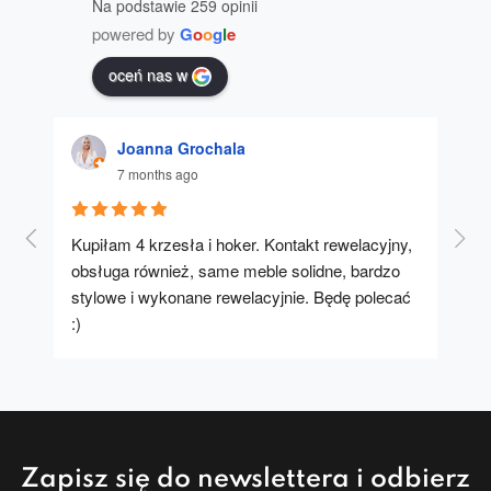
Na podstawie 259 opinii
powered by
G
o
o
g
l
e
oceń nas w
Joanna Grochala
7 months ago
Kupiłam 4 krzesła i hoker. Kontakt rewelacyjny, 
A u
obsługa również, same meble solidne, bardzo 
stylowe i wykonane rewelacyjnie. Będę polecać 
:)
Zapisz się do newslettera i odbierz