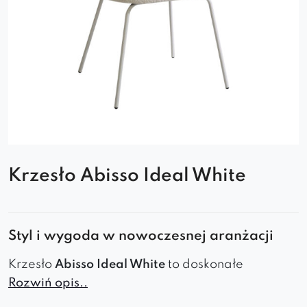
Krzesło Abisso Ideal White
Styl i wygoda w nowoczesnej aranżacji
Krzesło
Abisso Ideal White
to doskonałe
Rozwiń opis..
połączenie elegancji i komfortu, stworzone z
myślą o nowoczesnych wnętrzach. Jego