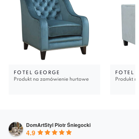
FOTEL GEORGE
FOTEL 
Produkt na zamówienie hurtowe
Produkt n
DomArtStyl Piotr Śniegocki
4.9