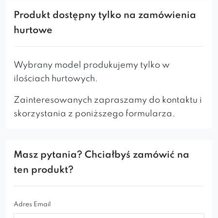
minimalistyczny design oraz wysokiej jakości
Produkt dostępny tylko na zamówienia
materiały sprawiają, że świetnie komponuje się
hurtowe
w jadalni, salonie czy biurze. Starannie
zaprojektowana forma i ergonomiczne kształty
zapewniają wygodę podczas codziennego
Wybrany model produkujemy tylko w
użytkowania.
ilościach hurtowych.
Cechy produktu:
Zainteresowanych zapraszamy do kontaktu i
skorzystania z poniższego formularza.
Nowoczesny styl
: Subtelna forma i neutralna
kolorystyka dopasują się do różnych
aranżacji.
Maksymalny komfort
: Miękka tapicerka i
Masz pytania? Chciałbyś zamówić na
ergonomiczne siedzisko gwarantują wygodę
ten produkt?
przez długie godziny.
Wytrzymała konstrukcja
: Solidne materiały
zapewniają trwałość i stabilność na lata.
Adres Email
Trwała tapicerka
: Wytrzymały materiał