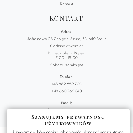
Kontakt
KONTAKT
Adres:
Jaśminowa 28 Chojęcin-Szum, 63-640 Bralin
Godziny otwarcia:
Poniedziałek - Piątek:
7:00 - 15:00
Sobota: zamknięte
Telefon:
+48 882 659 700
+48 660 766 340
Email:
biuro@domartstyl.eu
Szanujemy prywatność
użytkowników
Używamy plików cookie, aby pomóc ulepszyć naszą stronę
Realizacja:
KODEMASTER.PL