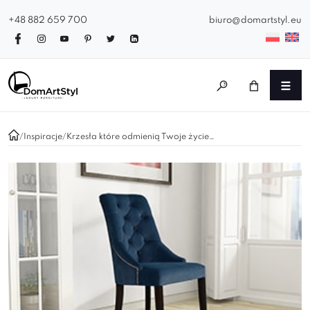
+48 882 659 700
biuro@domartstyl.eu
/
Inspiracje
/
Krzesła które odmienią Twoje życie…