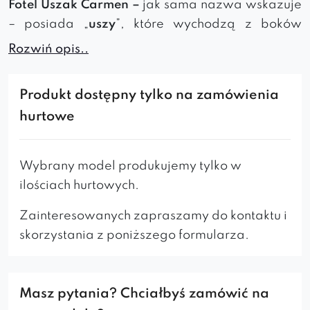
Fotel Uszak Carmen –
jak sama nazwa wskazuje
– posiada „
uszy
”, które wychodzą z boków
oparcia i są połączone z podłokietnikami. Mebel
Rozwiń opis..
tego typu doskonale nadaje się do wszystkich
pomieszczeń. Idealnie sprawdzi się w
Produkt dostępny tylko na zamówienia
nowoczesnych
mieszkaniach
,
hotelach
,
hurtowe
gabinetach
.
Fotele Uszaki w ostatnim czasie stały się bardzo
Wybrany model produkujemy tylko w
popularnym meblem, m.in. wśród kobiet
ilościach hurtowych.
karmiących dzieci. Zyskał wiele pozytywnych
opinii i usatysfakcjonowanych nabywców.
Zainteresowanych zapraszamy do kontaktu i
* Fotel w wersji standardowej posiada lamówkę
skorzystania z poniższego formularza.
w kolorze tkaniny.
Masz pytania? Chciałbyś zamówić na