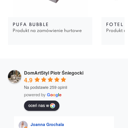
PUFA BUBBLE
FOTEL 
Produkt na zamówienie hurtowe
Produkt n
DomArtStyl Piotr Śniegocki
4.9
Na podstawie 259 opinii
powered by
G
o
o
g
l
e
oceń nas w
Joanna Grochala