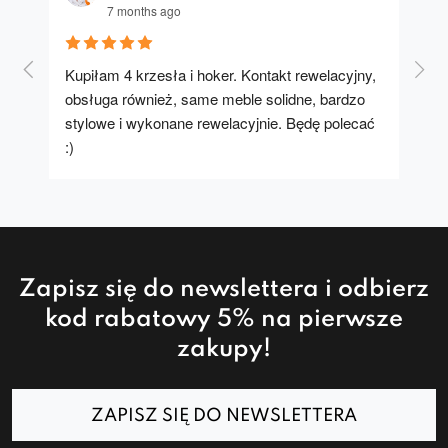
7 months ago
Kupiłam 4 krzesła i hoker. Kontakt rewelacyjny, 
A u
obsługa również, same meble solidne, bardzo 
stylowe i wykonane rewelacyjnie. Będę polecać 
:)
Zapisz się do newslettera i odbierz
kod rabatowy 5% na pierwsze
zakupy!
ZAPISZ SIĘ DO NEWSLETTERA