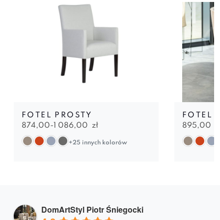
FOTEL PROSTY
FOTEL 
874,00-
1 086,00
zł
895,00
z
+25 innych kolorów
DomArtStyl Piotr Śniegocki