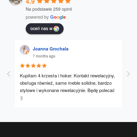
4.9
Na podstawie 259 opinii
powered by
G
o
o
g
l
e
oceń nas w
Joanna Grochala
7 months ago
Kupiłam 4 krzesła i hoker. Kontakt rewelacyjny, 
A u
obsługa również, same meble solidne, bardzo 
stylowe i wykonane rewelacyjnie. Będę polecać 
:)