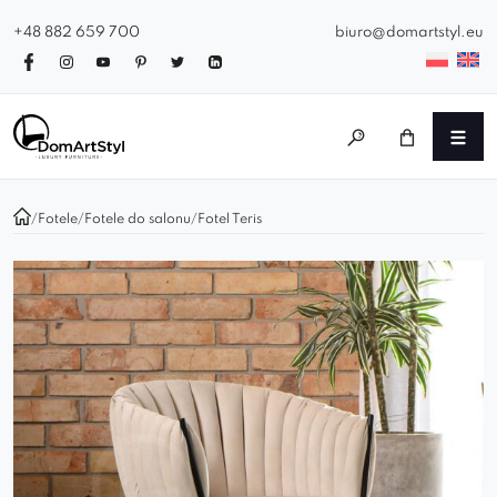
+48 882 659 700
biuro@domartstyl.eu
/
Fotele
/
Fotele do salonu
/
Fotel Teris