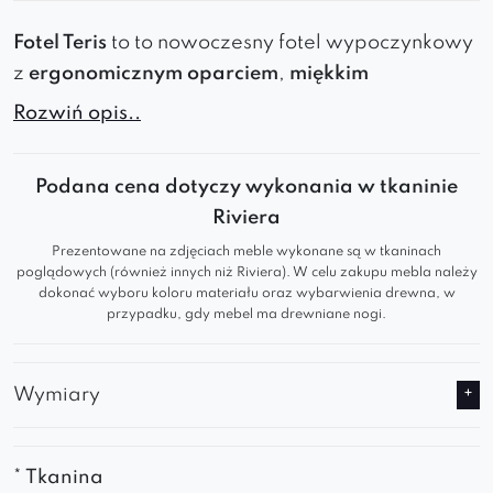
Fotel Teris
to
to
nowoczesny fotel wypoczynkowy
z
ergonomicznym oparciem
,
miękkim
siedziskiem
i
metalowymi nogami
. To
wyjątkowy
Rozwiń opis..
mebel, który
zachwyca swoim luksusowym
wyglądem oraz szlachetnym designem.
Podana cena dotyczy wykonania w tkaninie
Minimalistyczny, czarny stalowy stelaż
Riviera
pięknie kontrastuje z oryginalnym kształtem
Prezentowane na zdjęciach meble wykonane są w tkaninach
welurowej tkaniny, która została wpleciona
poglądowych (również innych niż Riviera). W celu zakupu mebla należy
pionowo.
dokonać wyboru koloru materiału oraz wybarwienia drewna, w
Ciekawym designerskim rozwiązaniem w
przypadku, gdy mebel ma drewniane nogi.
fotelu Teris jest
transformacja oparcia w
podłokietniki
, co nie tylko nadaje meblowi
Wymiary
oryginalną stylizacje
, ale też zapewnia
wygodę użytkowania.
Fotel Teris to nie tylko wyjątkowy mebel, ale
* Tkanina