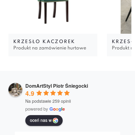
KRZESŁO KACZOREK
KRZESŁ
Produkt na zamówienie hurtowe
Produkt n
DomArtStyl Piotr Śniegocki
4.9
Na podstawie 259 opinii
powered by
G
o
o
g
l
e
oceń nas w