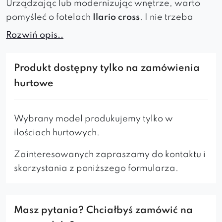
Urządzając lub modernizując wnętrze, warto
pomyśleć o fotelach
Ilario cross
. I nie trzeba
przejmować się, czy pomieszczenia
Rozwiń opis..
aranżowane są w stylu
klasycznym
czy
nowoczesnym
oraz czy to domowy salon a może
Produkt dostępny tylko na zamówienia
kawiarnia albo poczekalnia lub recepcja – ten
hurtowe
model wszędzie wpasuje się idealnie. Wygodę
zapewni nam
komfortowe
,
miękkie
siedzisko i
odpowiednio
ukształtowane
oparcie z wyraźnie
Wybrany model produkujemy tylko w
zaakcentowanymi podłokietnikami.
Stabilność
i
ilościach hurtowych.
trwałość
konstrukcji zawdzięcza metalowemu
Zainteresowanych zapraszamy do kontaktu i
stelażowi. Wybór tkanin i ich kolorów oraz
skorzystania z poniższego formularza.
wybarwień nóg jest bardzo duży więc każdy
dopasuje je dokładnie do swoich preferencji.
Masz pytania? Chciałbyś zamówić na