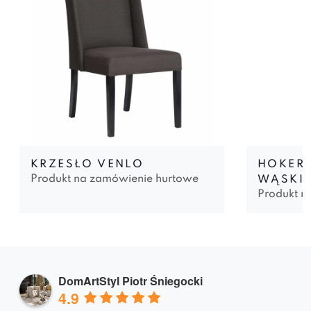
KRZESŁO VENLO
HOKER 
Produkt na zamówienie hurtowe
WĄSKI
Produkt n
DomArtStyl Piotr Śniegocki
4.9