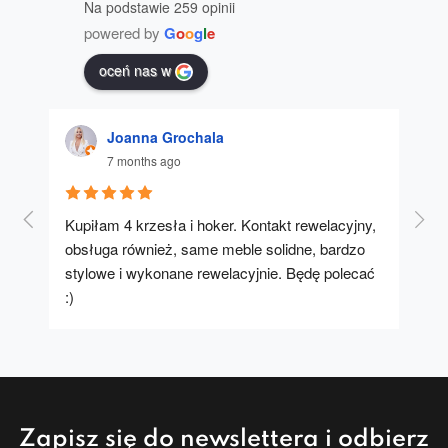
Na podstawie 259 opinii
powered by
G
o
o
g
l
e
oceń nas w
Joanna Grochala
7 months ago
Kupiłam 4 krzesła i hoker. Kontakt rewelacyjny, 
A u
obsługa również, same meble solidne, bardzo 
stylowe i wykonane rewelacyjnie. Będę polecać 
:)
Zapisz się do newslettera i odbierz