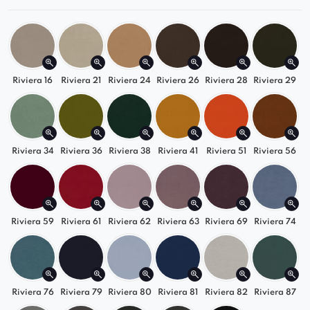
podłokietnikami, oferuje wyjątkowe
wsparcie dla kręgosłupa
i
pozwala na
komfortowe siedzenie przez dłuższy czas
.
Możliwość wykonania na podstawie obrotowej
za dopłatą.
Riviera 16
Riviera 21
Riviera 24
Riviera 26
Riviera 28
Riviera 29
W przypadku wykonania na obrotowej
podstawie wysokość całkowita i siedziska
wzrosną o około 2,5 cm.
Riviera 34
Riviera 36
Riviera 38
Riviera 41
Riviera 51
Riviera 56
Riviera 59
Riviera 61
Riviera 62
Riviera 63
Riviera 69
Riviera 74
Riviera 76
Riviera 79
Riviera 80
Riviera 81
Riviera 82
Riviera 87