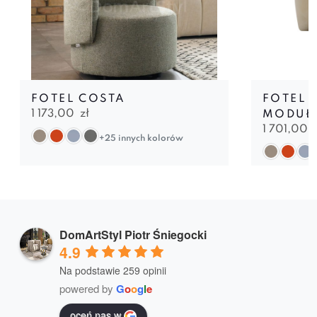
FOTEL COSTA
FOTEL 
1 173,00
zł
MODUŁ
1 701,00
+25 innych kolorów
DomArtStyl Piotr Śniegocki
4.9
Na podstawie 259 opinii
powered by
G
o
o
g
l
e
oceń nas w