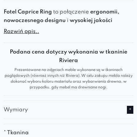
Fotel
Caprice
Ring
to połączenie
ergonomii,
nowoczesnego designu
i
wysokiej jakości
wykonania
.
Miękkie siedzisko,
ergonomiczne
Rozwiń opis..
oparcie
i
solidna konstrukcja
zapewniają
wyjątkowy komfort użytkowania. Dostępny w
Podana cena dotyczy wykonania w tkaninie
kilkudziesięciu wariantach kolorystycznych
,
Riviera
idealnie dopasuje się do Twojego wnętrza.
Prezentowane na zdjęciach meble wykonane są w tkaninach
Sprawdzi się jako
fotel do
salonu, sypialni,
poglądowych (również innych niż Riviera). W celu zakupu mebla należy
jadalni
czy
poczekalni
.
dokonać wyboru koloru materiału oraz wybarwienia drewna, w
przypadku, gdy mebel ma drewniane nogi.
Siedzisko, wypełnione
pianką
wysokoelastyczną
, zapewnia
miękkie
wsparcie dla ciała
oraz
minimalizuje uczucie
Wymiary
zmęczenia
.
Starannie
wyprofilowane oparcie
, z
wyraźnie zaakcentowanymi
* Tkanina