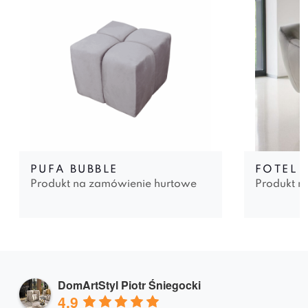
PUFA BUBBLE
FOTEL 
Produkt na zamówienie hurtowe
Produkt n
DomArtStyl Piotr Śniegocki
4.9