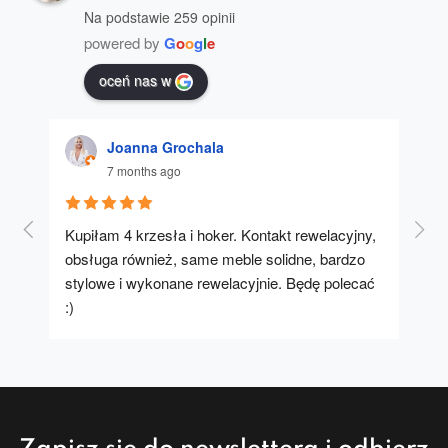
Na podstawie 259 opinii
powered by
G
o
o
g
l
e
oceń nas w
Joanna Grochala
7 months ago
Kupiłam 4 krzesła i hoker. Kontakt rewelacyjny, 
A u
obsługa również, same meble solidne, bardzo 
stylowe i wykonane rewelacyjnie. Będę polecać 
:)