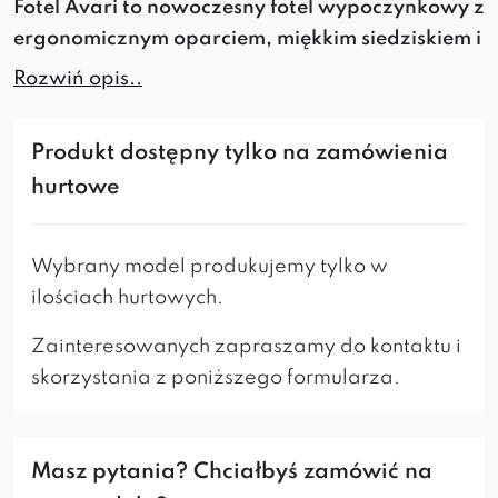
Fotel
Avari
to
nowoczesny fotel wypoczynkowy
z
ergonomicznym oparciem, miękkim siedziskiem i
solidną konstrukcją
.
Łączy
komfort
i
elegancję
,
Rozwiń opis..
doskonale sprawdzając się jako
fotel do
salonu,
sypialni, kawiarni
i
strefy relaksu
.
Produkt dostępny tylko na zamówienia
Fotel wyróżniający się szczególnym
hurtowe
wzornictwem i detalem to wyjątkowy mebel,
który dodaje charakteru i wyrafinowania
Wybrany model produkujemy tylko w
wnętrzu.
ilościach hurtowych.
Komfortowe siedzisko, wypełnione pianką
Zainteresowanych zapraszamy do kontaktu i
wysokoelastyczną
, czyni go atrakcyjnym
wyborem zarówno pod względem
estetyki
,
skorzystania z poniższego formularza.
jak i
funkcjonalności
.
Odpowiednio
wyprofilowane podłokietniki
pomagają utrzymać
prawidłową postawę
Masz pytania? Chciałbyś zamówić na
ciała podczas siedzenia.