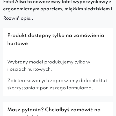
Fotel
Alisa
to
nowoczesny fotel wypoczynkowy
z
ergonomicznym oparciem, miękkim siedziskiem i
metalowymi nogami
.
Zapewnia
maksymalny
Rozwiń opis..
komfort i estetykę
, pasując do
różnych aranżacji
wnętrz
. Dostępny w
kilkudziesięciu kolorach
Produkt dostępny tylko na zamówienia
tkanin.
hurtowe
Mebel charakteryzujący się
nowoczesnym
wzornictwem
, łączy w sobie
oryginalność
,
wygodę
i
trwałość
.
Wybrany model produkujemy tylko w
Fotel jest osadzony na
solidnym stelażu
ilościach hurtowych.
wykonanym z metalu
co sprawia, że jest
wytrzymały
i
odporny
na zużycie.
Zainteresowanych zapraszamy do kontaktu i
Siedzisko fotela jest wypełnione
miękką
skorzystania z poniższego formularza.
pianką, która zapewnia wygodę siedzenia.
Odpowiednio wysokie oparcie gwarantuje
równomierne wsparcie dla kręgosłupa.
Masz pytania? Chciałbyś zamówić na
Dostępność różnorodnych rodzajów tkanin