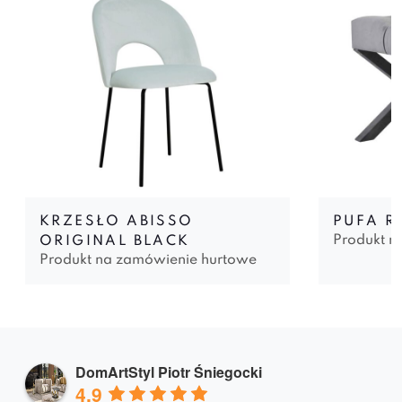
KRZESŁO ABISSO
PUFA R
Produkt n
ORIGINAL BLACK
Produkt na zamówienie hurtowe
DomArtStyl Piotr Śniegocki
4.9