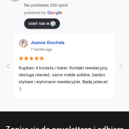
Na podstawie 259 opinii
powered by
G
o
o
g
l
e
oceń nas w
Joanna Grochala
7 months ago
Kupiłam 4 krzesła i hoker. Kontakt rewelacyjny, 
A u
obsługa również, same meble solidne, bardzo 
stylowe i wykonane rewelacyjnie. Będę polecać 
:)