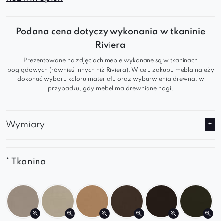
metalowe nogi
zapewniają trwałość oraz
komfort. Doskonale wpisuje się w eleganckie i
Podana cena dotyczy wykonania w tkaninie
industrialne wnętrza.
Riviera
Pikowany mebel wyróżnia się wyjątkowo
Prezentowane na zdjęciach meble wykonane są w tkaninach
ozdobnym wykończeniem tapicerki, nadając mu
poglądowych (również innych niż Riviera). W celu zakupu mebla należy
dokonać wyboru koloru materiału oraz wybarwienia drewna, w
elegancki i klasyczny wygląd.
przypadku, gdy mebel ma drewniane nogi.
Fotel charakteryzuje się bogatym, miękkim
siedziskiem i oparciem, które są wygodne do
Wymiary
siedzenia i relaksu.
Pianka wysokoelastyczna, jako materiał
* Tkanina
wypełniający siedzisko, to doskonały wybór,
który zapewnia wyjątkowy komfort i trwałość.
Dzięki różnorodności dostępnych tkanin można
dokładnie dopasować fotel do własnych potrzeb