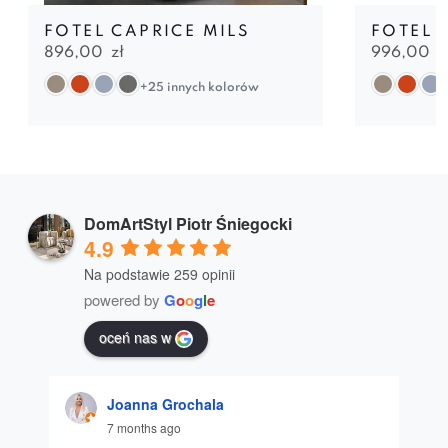
FOTEL CAPRICE MILS
FOTEL 
896,00
zł
996,00
z
+25 innych kolorów
DomArtStyl Piotr Śniegocki
4.9
Na podstawie 259 opinii
powered by
G
o
o
g
l
e
oceń nas w
Joanna Grochala
7 months ago