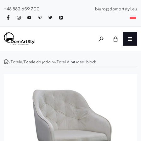
+48 882 659 700
biuro@domartstyl.eu
/
Fotele
/
Fotele do jadalni
/
Fotel Albit ideal black