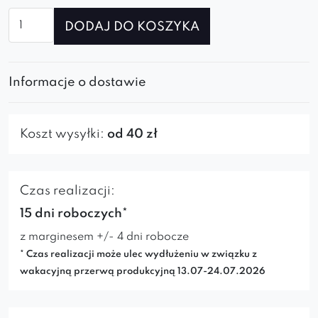
ilość
DODAJ DO KOSZYKA
Fotel
Albit
ideal
Informacje o dostawie
black
Koszt wysyłki:
od 40 zł
Czas realizacji:
15 dni roboczych*
z marginesem +/- 4 dni robocze
* Czas realizacji może ulec wydłużeniu w związku z
wakacyjną przerwą produkcyjną 13.07-24.07.2026