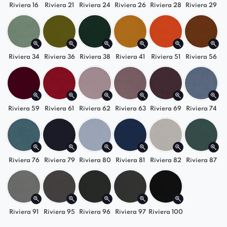
Riviera 16
Riviera 21
Riviera 24
Riviera 26
Riviera 28
Riviera 29
i upodobań.
Czarne nogi dodają meblowi wyjątkowej
elegancji, dzięki której może znaleźć swoje
Riviera 34
Riviera 36
Riviera 38
Riviera 41
Riviera 51
Riviera 56
miejsce w ekskluzywnym salonie, gabinecie czy
przestronnej sypialni.
Riviera 59
Riviera 61
Riviera 62
Riviera 63
Riviera 69
Riviera 74
Riviera 76
Riviera 79
Riviera 80
Riviera 81
Riviera 82
Riviera 87
Riviera 91
Riviera 95
Riviera 96
Riviera 97
Riviera 100