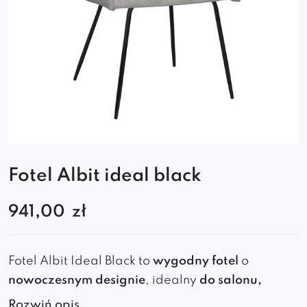
Fotel Albit ideal black
941,00
zł
Fotel
Albit
Ideal
Black
to
wygodny fotel
o
nowoczesnym designie
, idealny
do salonu,
jadalni czy kawiarni
.
Ergonomiczne siedzisko
i
Rozwiń opis..