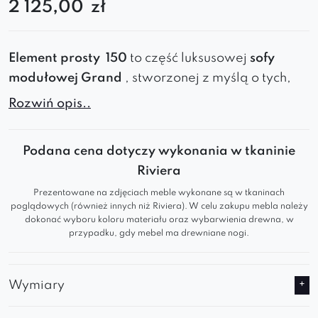
2 125,00
zł
Element
prosty
150
to
część
luksusowej
sofy
modułowej Grand
,
stworzonej
z
myślą
o
tych,
którzy
cenią
wygodę,
styl
i
elastyczność
Rozwiń opis..
aranżacji.
To
idealny
wybór
do
salonu
,
sypialni
czy
nowoczesnego
biura
.
Podana cena dotyczy wykonania w tkaninie
Riviera
Dlaczego
warto?
Prezentowane na zdjęciach meble wykonane są w tkaninach
poglądowych (również innych niż Riviera). W celu zakupu mebla należy
Nowoczesna
forma
i
miękkie,
profilowane
dokonać wyboru koloru materiału oraz wybarwienia drewna, w
siedziska
przypadku, gdy mebel ma drewniane nogi.
Możliwość
tworzenia
własnych
układów –
od
kompaktowej
kanapy
po
dużą
sofę
narożną
Wymiary
Tapicerka
premium
w
wielu
kolorach –
klasycznych
i
modnych