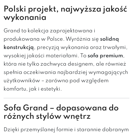
Polski
projekt,
najwyższa
jakość
wykonania
Grand to
kolekcja
zaprojektowana
i
produkowana
w
Polsce.
Wyróżnia
się
solidną
konstrukcją
,
precyzją
wykonania
oraz
trwałymi,
wysokiej
jakości
materiałami.
To
sofa
premium
,
która
nie
tylko
zachwyca
designem,
ale
również
spełnia
oczekiwania
najbardziej
wymagających
użytkowników –
zarówno
pod
względem
komfortu,
jak
i
estetyki.
Sofa Grand
–
dopasowana
do
różnych
stylów
wnętrz
Dzięki
przemyślanej
formie
i
starannie
dobranym