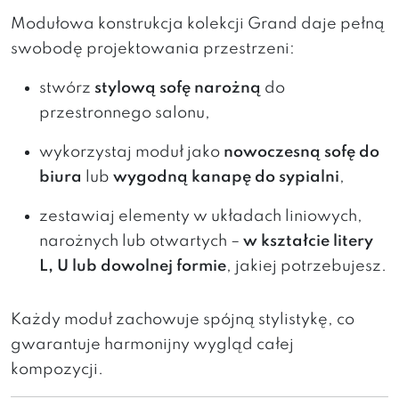
Modułowa
konstrukcja
kolekcji Grand
daje
pełną
swobodę
projektowania
przestrzeni:
stwórz
stylową
sofę
narożną
do
przestronnego
salonu,
wykorzystaj
moduł
jako
nowoczesną
sofę
do
biura
lub
wygodną
kanapę
do
sypialni
,
zestawiaj
elementy
w
układach
liniowych,
narożnych
lub
otwartych –
w
kształcie
litery
L,
U
lub
dowolnej
formie
,
jakiej
potrzebujesz.
Każdy
moduł
zachowuje
spójną
stylistykę,
co
gwarantuje
harmonijny
wygląd
całej
kompozycji.