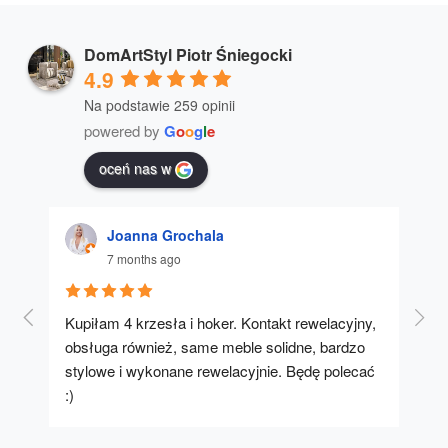
DomArtStyl Piotr Śniegocki
4.9
Na podstawie 259 opinii
powered by
G
o
o
g
l
e
oceń nas w
Joanna Grochala
7 months ago
Kupiłam 4 krzesła i hoker. Kontakt rewelacyjny, 
A u
obsługa również, same meble solidne, bardzo 
stylowe i wykonane rewelacyjnie. Będę polecać 
:)