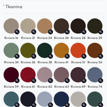
Polska
produkcja
gwarantująca
trwałość
i
* Tkanina
precyzję
wykonania
Stwórz
idealną
sofę
do
salonu
z
kolekcją Grand
.
Sprawdź
inne
moduły
i
zaprojektuj
własny
zestaw!
Riviera 16
Riviera 21
Riviera 24
Riviera 26
Riviera 28
Riviera 29
Riviera 34
Riviera 36
Riviera 38
Riviera 41
Riviera 51
Riviera 56
Riviera 59
Riviera 61
Riviera 62
Riviera 63
Riviera 69
Riviera 74