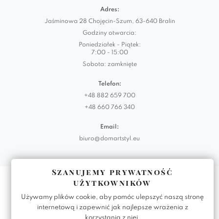
Adres:
Jaśminowa 28 Chojęcin-Szum, 63-640 Bralin
Godziny otwarcia:
Poniedziałek - Piątek:
7:00 - 15:00
Sobota: zamknięte
Telefon:
+48 882 659 700
+48 660 766 340
Email:
biuro@domartstyl.eu
Szanujemy prywatność
Realizacja:
KODEMASTER.PL
użytkowników
Używamy plików cookie, aby pomóc ulepszyć naszą stronę
internetową i zapewnić jak najlepsze wrażenia z
korzystania z niej.