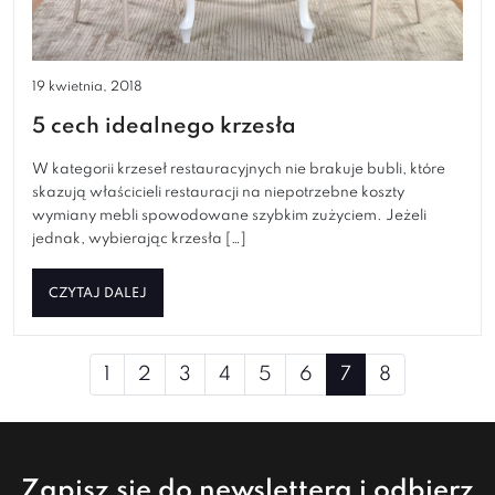
19 kwietnia, 2018
5 cech idealnego krzesła
W kategorii krzeseł restauracyjnych nie brakuje bubli, które
skazują właścicieli restauracji na niepotrzebne koszty
wymiany mebli spowodowane szybkim zużyciem. Jeżeli
jednak, wybierając krzesła […]
CZYTAJ DALEJ
Page
1
2
3
4
5
6
7
8
navigation
Zapisz się do newslettera i odbierz