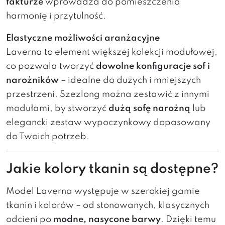
fakturze
wprowadza do pomieszczenia
harmonię i przytulność.
Elastyczne możliwości aranżacyjne
Laverna to element większej kolekcji modułowej,
co pozwala tworzyć
dowolne konfiguracje sof i
narożników
– idealne do dużych i mniejszych
przestrzeni. Szezlong można zestawić z innymi
modułami, by stworzyć
dużą sofę narożną
lub
elegancki zestaw wypoczynkowy dopasowany
do Twoich potrzeb.
Jakie kolory tkanin są dostępne?
Model Laverna występuje w szerokiej gamie
tkanin i kolorów – od stonowanych, klasycznych
odcieni po
modne, nasycone barwy
. Dzięki temu