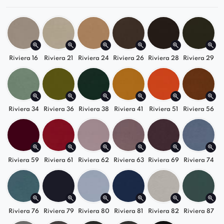
Tapicerowana tkanina premium
– trwała i
przyjemna w dotyku
Niska, masywna forma dodaje
nowoczesnego charakteru
Riviera 16
Riviera 21
Riviera 24
Riviera 26
Riviera 28
Riviera 29
Kolory, które pasują do każdego wnętrza
Szezlong Laverna dostępny jest w szerokiej
Riviera 34
Riviera 36
Riviera 38
Riviera 41
Riviera 51
Riviera 56
gamie odcieni – od
klasycznych barw
po modne,
wyraziste kolory. Dopasuj go idealnie do stylu
swojego salonu, biura czy sypialni.
Riviera 59
Riviera 61
Riviera 62
Riviera 63
Riviera 69
Riviera 74
Uniwersalna elegancja i funkcjonalność
Model Laverna doskonale odnajdzie się w
przestrzeniach:
Riviera 76
Riviera 79
Riviera 80
Riviera 81
Riviera 82
Riviera 87