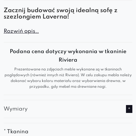
Zacznij budować swoją idealną sofę z
szezlongiem Laverna!
Lewy szezlong Laverna to elegancki i
Rozwiń opis..
nowoczesny moduł, który pozwoli Ci stworzyć
unikalną konfigurację dopasowaną do Twojej
Podana cena dotyczy wykonania w tkaninie
przestrzeni. Idealny jako komfortowe
Riviera
zakończenie narożnika, luksusowe miejsce
Prezentowane na zdjęciach meble wykonane są w tkaninach
relaksu w sypialni lub samodzielny akcent w
poglądowych (również innych niż Riviera). W celu zakupu mebla należy
salonie.
dokonać wyboru koloru materiału oraz wybarwienia drewna, w
przypadku, gdy mebel ma drewniane nogi.
Komfort i styl, które robią różnicę:
Wymiary
Szerokie, miękkie siedzisko gwarantuje pełen
relaks
Ergonomiczne, zaokrąglone oparcie
* Tkanina
zwiększa wygodę