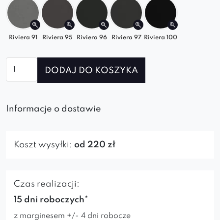
nowoczesnych i minimalistycznych,
japandi i soft loft,
klasycznych z nutą designu.
Riviera 91
Riviera 95
Riviera 96
Riviera 97
Riviera 100
Połącz szezlong z innymi modułami z kolekcji
ilość
Laverna i stwórz
sofę do salonu
, która będzie
DODAJ DO KOSZYKA
Szezlong
zachwycać stylem i komfortem każdego dnia.
lewy
Laverna
Informacje o dostawie
Koszt wysyłki:
od 220 zł
Czas realizacji:
15 dni roboczych*
z marginesem +/- 4 dni robocze