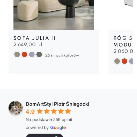
SOFA JULIA II
RÓG SL
2 649,00
zł
MODUŁ
2 060,0
+25 innych kolorów
DomArtStyl Piotr Śniegocki
4.9
Na podstawie 259 opinii
powered by
G
o
o
g
l
e