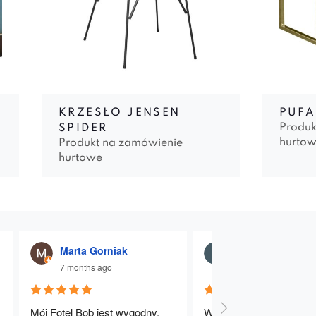
KRZESŁO JENSEN
PUFA
Produk
SPIDER
hurto
Produkt na zamówienie
hurtowe
Marta Gorniak
Julia Dąbrowna
7 months ago
7 months ago
Mój Fotel Bob jest wygodny, 
Wygodne, stabilne i dobr