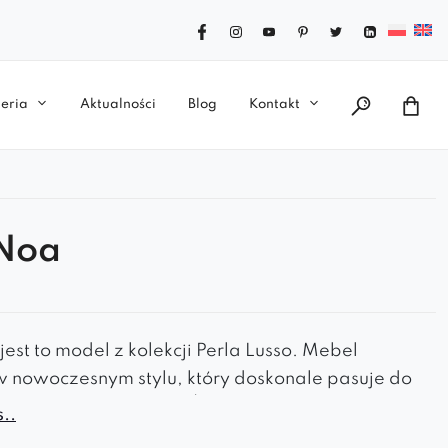
eria
Aktualności
Blog
Kontakt
 Noa
jest to model z kolekcji Perla Lusso. Mebel
 nowoczesnym stylu, który doskonale pasuje do
oczekalni, czy salonu. Świetnie komponuje się z
..
i w stylu glamour. Posiada grube, wygodne