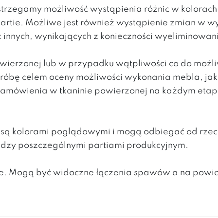
rzegamy możliwość wystąpienia różnic w kolorac
partie. Możliwe jest również wystąpienie zmian w 
z innych, wynikających z konieczności wyeliminowa
powierzonej lub w przypadku wątpliwości co do moż
 próbę celem oceny możliwości wykonania mebla, ja
mówienia w tkaninie powierzonej na każdym etapie 
h są kolorami poglądowymi i mogą odbiegać od rzec
ędzy poszczególnymi partiami produkcyjnym.
lite. Mogą być widoczne łączenia spawów a na powi