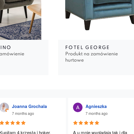
TINO
FOTEL GEORGE
zamówienie
Produkt na zamówienie
hurtowe
Joanna Grochala
Agnieszka
7 months ago
7 months ago
Kupiłam 4 krzesła i hoker. 
A u mnie wyglądają tak i dla 