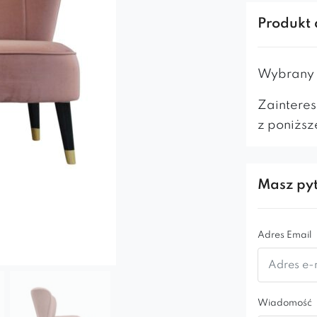
siedzisko o
Produkt 
rozszerzają
przeszycia
Całość wspa
Wybrany m
skandynawsk
Zainteres
atrakcją w
z poniższ
komponuje s
Prezent
złote k
Masz pyt
Mebel 
Adres Email
Wiadomość