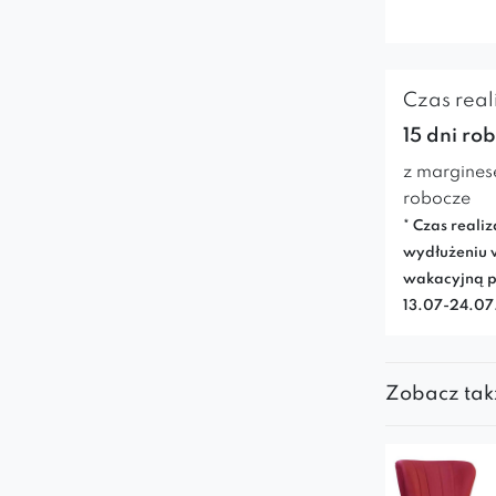
Czas reali
15 dni ro
z margines
robocze
* Czas realiz
wydłużeniu 
wakacyjną p
13.07-24.0
Zobacz tak