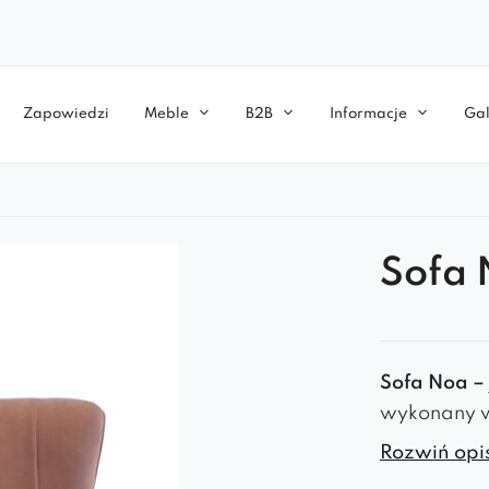
Zapowiedzi
Meble
B2B
Informacje
Gal
Sofa
Sofa Noa –
wykonany w
kawiarni, p
Rozwiń opis
aranżacjam