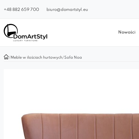
+48 882 659 700
biuro@domartstyl.eu
Nowości
/
Meble w ilościach hurtowych
/
Sofa Noa