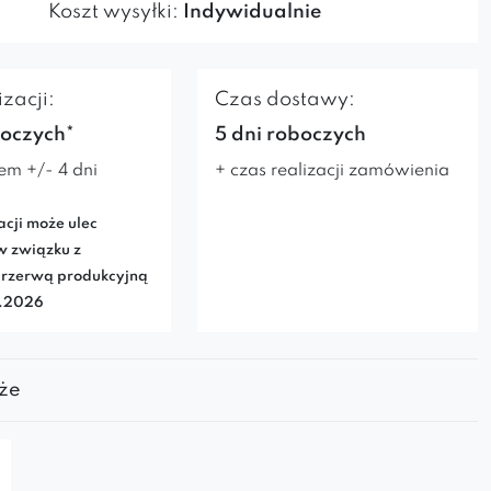
Koszt wysyłki:
Indywidualnie
zacji:
Czas dostawy:
boczych*
5 dni roboczych
em +/- 4 dni
+ czas realizacji zamówienia
acji może ulec
w związku z
rzerwą produkcyjną
7.2026
że