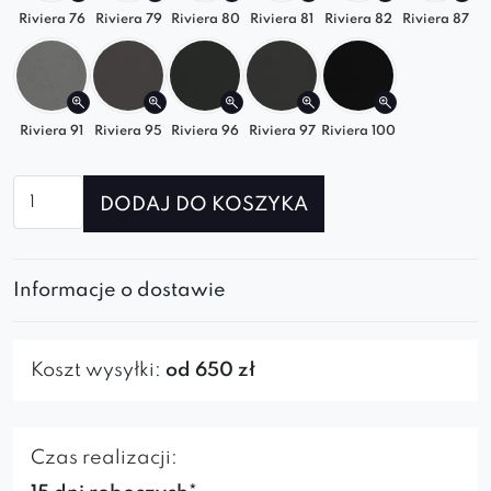
stylu nowoczesnym, japandi i glamour. To sofa,
Riviera 76
Riviera 79
Riviera 80
Riviera 81
Riviera 82
Riviera 87
która łączy luksusowy wygląd z codzienną
funkcjonalnością.
Zaprojektuj przestrzeń, która robi wrażenie.
Riviera 91
Riviera 95
Riviera 96
Riviera 97
Riviera 100
Wybierz sofę Grand i odkryj komfort, który
ilość
definiuje nowoczesne wnętrza.
DODAJ DO KOSZYKA
Sofa
modułowa
Grand
Informacje o dostawie
SZL+S5+SZP
Koszt wysyłki:
od 650 zł
Czas realizacji: