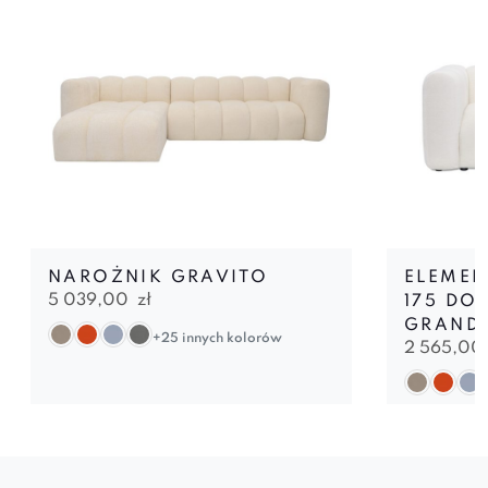
NAROŻNIK GRAVITO
ELEMEN
5 039,00
zł
175 DO
GRAND
+25 innych kolorów
2 565,00