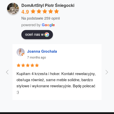
DomArtStyl Piotr Śniegocki
4.9
Na podstawie 259 opinii
powered by
G
o
o
g
l
e
oceń nas w
Joanna Grochala
7 months ago
Kupiłam 4 krzesła i hoker. Kontakt rewelacyjny, 
A u
obsługa również, same meble solidne, bardzo 
stylowe i wykonane rewelacyjnie. Będę polecać 
:)