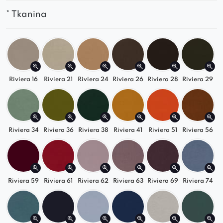
zaokrąglone formy
* Tkanina
Tapicerka premium – trwała, miękka i łatwa
w utrzymaniu
Niski profil i subtelne nóżki – nowoczesna
elegancja w każdym calu
Riviera 16
Riviera 21
Riviera 24
Riviera 26
Riviera 28
Riviera 29
Stwórz własny układ
Modułowa konstrukcja pozwala na dowolne
zestawienie elementów. Sofa Grand świetnie
Riviera 34
Riviera 36
Riviera 38
Riviera 41
Riviera 51
Riviera 56
sprawdzi się w układzie typu U, jako duża sofa
narożna lub otwarty układ wypoczynkowy w
przestronnym salonie.
Riviera 59
Riviera 61
Riviera 62
Riviera 63
Riviera 69
Riviera 74
Styl, który pasuje do Ciebie
Grand idealnie komponuje się z aranżacjami w