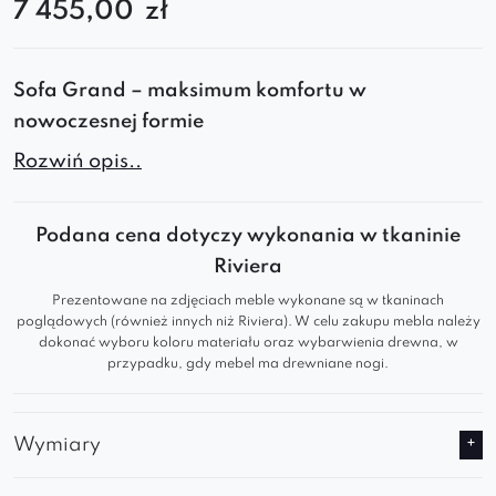
7 455,00
zł
Sofa Grand – maksimum komfortu w
nowoczesnej formie
Grand SZL+S5+SZP to elegancka, modułowa
Rozwiń opis..
sofa narożna, stworzona z myślą o dużych
przestrzeniach i użytkownikach ceniących styl,
Podana cena dotyczy wykonania w tkaninie
wygodę i elastyczność aranżacyjną. Jej
Riviera
designerski wygląd doskonale wpisuje się w
Prezentowane na zdjęciach meble wykonane są w tkaninach
nowoczesne wnętrza salonów, sypialni i biur.
poglądowych (również innych niż Riviera). W celu zakupu mebla należy
dokonać wyboru koloru materiału oraz wybarwienia drewna, w
przypadku, gdy mebel ma drewniane nogi.
Komfort klasy premium:
Duża powierzchnia do wypoczynku – idealna
Wymiary
dla całej rodziny
Ergonomiczne, miękkie siedziska i