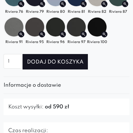
Riviera 76
Riviera 79
Riviera 80
Riviera 81
Riviera 82
Riviera 87
Riviera 91
Riviera 95
Riviera 96
Riviera 97
Riviera 100
ilość
DODAJ DO KOSZYKA
Sofa
modułowa
Grand
Informacje o dostawie
SL+S+RS+S+SP
Koszt wysyłki:
od 590 zł
Czas realizacji: