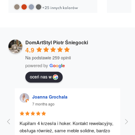
+25 innych kolorów
DomArtStyl Piotr Śniegocki
4.9
Na podstawie 259 opinii
powered by
G
o
o
g
l
e
oceń nas w
Joanna Grochala
7 months ago
Kupiłam 4 krzesła i hoker. Kontakt rewelacyjny, 
A u
obsługa również, same meble solidne, bardzo 