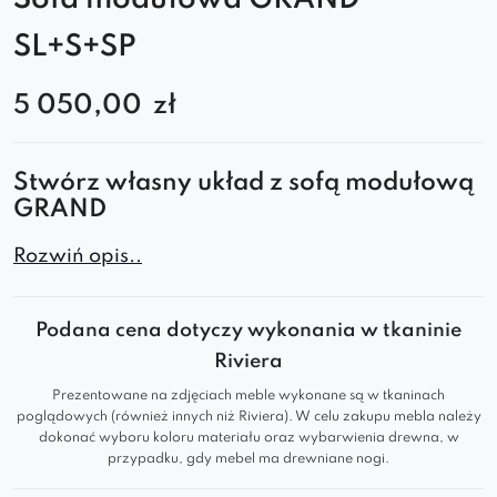
SL+S+SP
5 050,00
zł
Stwórz własny układ z sofą modułową
GRAND
Sofa
Rozwiń opis..
GRAND SL+S+SP
to idealne rozwiązanie
dla osób, które chcą stworzyć
wygodną,
nowoczesną i elegancką sofę do salonu
Podana cena dotyczy wykonania w tkaninie
dopasowaną do swojej przestrzeni. Trzy moduły
Riviera
–
element prosty lewy (SL)
,
środkowy (S)
i
prosty
Prezentowane na zdjęciach meble wykonane są w tkaninach
prawy (SP)
– pozwalają zbudować komfortową i
poglądowych (również innych niż Riviera). W celu zakupu mebla należy
dokonać wyboru koloru materiału oraz wybarwienia drewna, w
stylową sofę o imponującej długości, doskonałą
przypadku, gdy mebel ma drewniane nogi.
do dużych wnętrz.