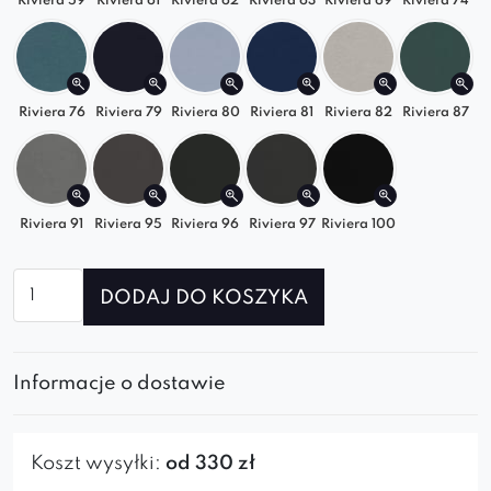
Riviera 59
Riviera 61
Riviera 62
Riviera 63
Riviera 69
Riviera 74
wygodne miejsce wypoczynku w domu,
apartamencie lub biurze.
Pasuje do wnętrz w stylu
nowoczesnym,
Riviera 76
Riviera 79
Riviera 80
Riviera 81
Riviera 82
Riviera 87
skandynawskim czy loftowym
, łącząc
designerski wygląd z funkcjonalnością
.
Riviera 91
Riviera 95
Riviera 96
Riviera 97
Riviera 100
Wybierz sofę
GRAND
i zaprojektuj przestrzeń, w
której luksusowy komfort spotyka się z
ilość
wyjątkowym stylem.
DODAJ DO KOSZYKA
Sofa
modułowa
GRAND
Informacje o dostawie
SL+S+SP
Koszt wysyłki:
od 330 zł