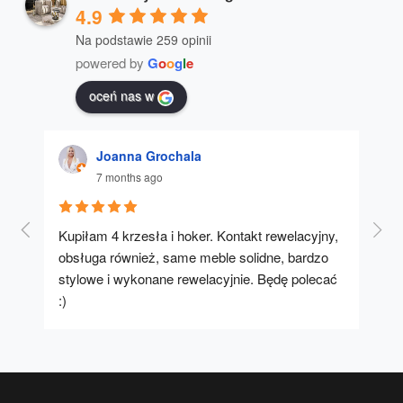
4.9
Na podstawie 259 opinii
powered by
G
o
o
g
l
e
oceń nas w
Joanna Grochala
7 months ago
Kupiłam 4 krzesła i hoker. Kontakt rewelacyjny, 
A u
obsługa również, same meble solidne, bardzo 
stylowe i wykonane rewelacyjnie. Będę polecać 
:)