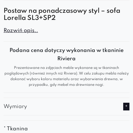
Postaw na ponadczasowy styl – sofa
Lorella SL3+SP2
Sofa Lorella SL3+SP2 to połączenie nowoczesnej
Rozwiń opis..
estetyki, miękkich linii i wyjątkowej wygody. Jej
subtelnie zaokrąglona bryła nadaje wnętrzu
Podana cena dotyczy wykonania w tkaninie
przytulności i elegancji, tworząc idealną
Riviera
przestrzeń do codziennego relaksu i wspólnego
Prezentowane na zdjęciach meble wykonane są w tkaninach
spędzania czasu.
poglądowych (również innych niż Riviera). W celu zakupu mebla należy
dokonać wyboru koloru materiału oraz wybarwienia drewna, w
Komfort, który zachwyca:
przypadku, gdy mebel ma drewniane nogi.
wygodne, odpowiednio wyprofilowane
siedziska zapewniające wysoki komfort
Wymiary
użytkowania,
miękkie oparcia sprzyjające odprężeniu i
wypoczynkowi,
* Tkanina
wysokiej jakości tapicerka przyjemna w