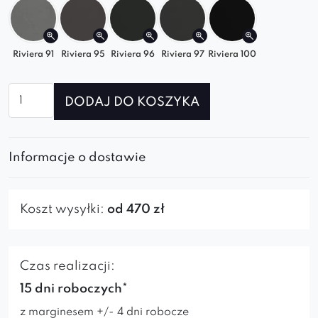
Stwórz wnętrze pełne harmonii i wygody –
wybierz sofę
Lorella SL3+SP2
i ciesz się
designem oraz komfortem klasy premium
Riviera 91
Riviera 95
Riviera 96
Riviera 97
Riviera 100
każdego dnia.
ilość
DODAJ DO KOSZYKA
Sofa
Lorella
SL3+SP2
Informacje o dostawie
Koszt wysyłki:
od 470 zł
Czas realizacji:
15 dni roboczych*
z marginesem +/- 4 dni robocze