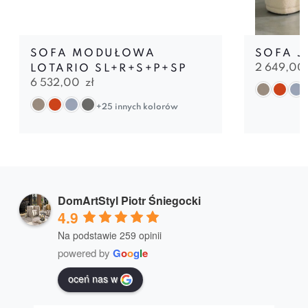
SOFA MODUŁOWA
SOFA JU
2 649,00
LOTARIO SL+R+S+P+SP
6 532,00
zł
+25 innych kolorów
DomArtStyl Piotr Śniegocki
4.9
Na podstawie 259 opinii
powered by
G
o
o
g
l
e
oceń nas w