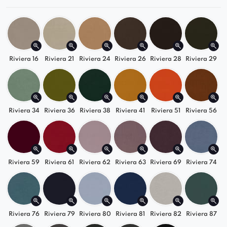
dotyku i odporna na codzienne użytkowanie,
solidne wykonanie oraz dbałość o każdy
detal.
Stylowa i wszechstronna
Riviera 16
Riviera 21
Riviera 24
Riviera 26
Riviera 28
Riviera 29
Sofa Lorella SL3+SP2 doskonale sprawdzi się
jako:
elegancki mebel do salonu i strefy
Riviera 34
Riviera 36
Riviera 38
Riviera 41
Riviera 51
Riviera 56
wypoczynkowej,
wyrazisty element nowoczesnych i
przytulnych aranżacji,
stylowe uzupełnienie wnętrz inspirowanych
Riviera 59
Riviera 61
Riviera 62
Riviera 63
Riviera 69
Riviera 74
estetyką japandi, skandynawską lub
contemporary,
komfortowe miejsce do relaksu dla całej
rodziny.
Riviera 76
Riviera 79
Riviera 80
Riviera 81
Riviera 82
Riviera 87