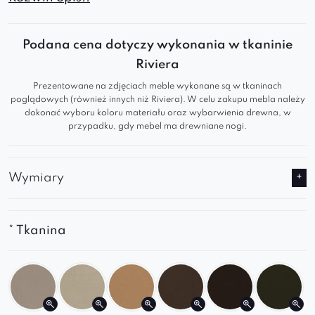
wpisują się w
styl minimalistyczny, japandi i
klasyczny
.
Podana cena dotyczy wykonania w tkaninie
Riviera
Dlaczego warto?
Prezentowane na zdjęciach meble wykonane są w tkaninach
poglądowych (również innych niż Riviera). W celu zakupu mebla należy
Wygodna sofa tapicerowana
– przyjemna w
dokonać wyboru koloru materiału oraz wybarwienia drewna, w
dotyku i ergonomiczna
przypadku, gdy mebel ma drewniane nogi.
Elegancki, zaokrąglony design
– pasuje do
różnych przestrzeni
Wymiary
Sofa premium
dostępna w klasycznych i
modnych kolorach
Świetna jako
kanapa do salonu
lub
* Tkanina
elegancki akcent w biurze
Postaw na
sofę wysokiej jakości
, która łączy
design i komfort. Kleo to uniwersalna sofa do