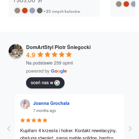
1 505,00
zł
+25 innych kolorów
DomArtStyl Piotr Śniegocki
4.9
Na podstawie 259 opinii
powered by
G
o
o
g
l
e
oceń nas w
Joanna Grochala
7 months ago
Kupiłam 4 krzesła i hoker. Kontakt rewelacyjny, 
A u
obsługa również, same meble solidne, bardzo 