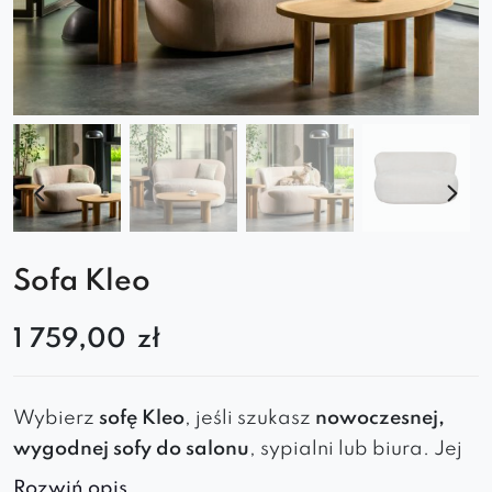
Sofa Kleo
1 759,00
zł
Wybierz
sofę Kleo
, jeśli szukasz
nowoczesnej,
wygodnej sofy do salonu
, sypialni lub biura. Jej
miękka forma i kompaktowy kształt idealnie
Rozwiń opis..