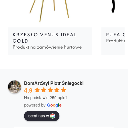
KRZESŁO VENUS IDEAL
PUFA 
Produkt n
GOLD
Produkt na zamówienie hurtowe
DomArtStyl Piotr Śniegocki
4.9
Na podstawie 259 opinii
powered by
G
o
o
g
l
e
oceń nas w