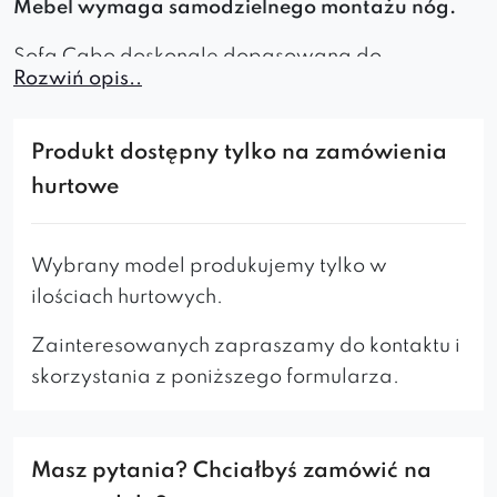
Mebel wymaga samodzielnego montażu nóg.
Sofa Cabo doskonale dopasowana do
Rozwiń opis..
nowoczesnych aranżacji wnętrz, dodając im
eleganckiego wyglądu i podkreślając
indywidualny charakter pomieszczenia.
Produkt dostępny tylko na zamówienia
hurtowe
Dodatkowo, do sofy można dołączyć jeden lub
więcej podnóżków, co pozwala na stworzenie
tzw. narożnika, co zwiększa funkcjonalność
Wybrany model produkujemy tylko w
mebla.
ilościach hurtowych.
Na zdjęciu sofa ta spoczywa na toczonych
Zainteresowanych zapraszamy do kontaktu i
nogach, co dodaje lekkości i elegancji.
skorzystania z poniższego formularza.
Jako oparcie służą wygodne poduszki o
odpowiedniej miękkości, zapewniające
Masz pytania? Chciałbyś zamówić na
maksymalny komfort podczas siedzenia. Ten