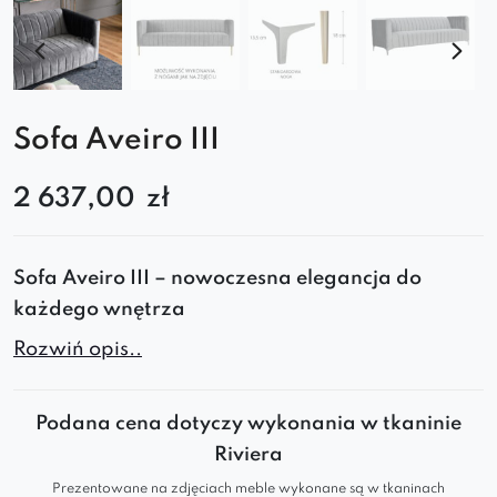
Sofa Aveiro III
2 637,00
zł
Sofa Aveiro III – nowoczesna elegancja do
każdego wnętrza
Rozwiń opis..
Wprowadź do swojego wnętrza luksus i komfort
dzięki sofie
Aveiro III
. To
stylowa sofa do salonu
,
sypialni lub biura, która zachwyca eleganckim
Podana cena dotyczy wykonania w tkaninie
designem, miękką tapicerką i wygodą
Riviera
codziennego użytkowania.
Prezentowane na zdjęciach meble wykonane są w tkaninach