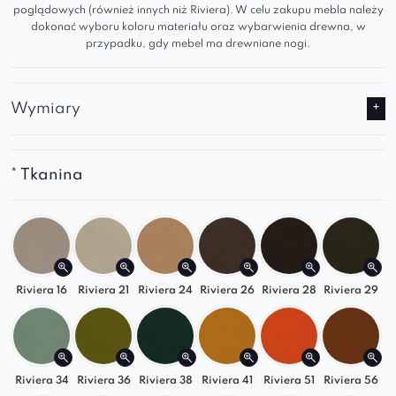
poglądowych (również innych niż Riviera). W celu zakupu mebla należy
dokonać wyboru koloru materiału oraz wybarwienia drewna, w
Dlaczego warto ją wybrać?
przypadku, gdy mebel ma drewniane nogi.
Nowoczesna sofa tapicerowana
z pionowym
przeszyciem i aksamitnym wykończeniem
Wymiary
Dostępna również jako wersja 2-osobowa
(162 cm)
i
fotel do kompletu
* Tkanina
Srebrne nogi w standardzie
,
złote dostępne
za dopłatą
Wysokiej jakości polski projekt
, trwałość i
precyzja wykonania
Szybki montaż – mebel wymaga jedynie
Riviera 16
Riviera 21
Riviera 24
Riviera 26
Riviera 28
Riviera 29
przykręcenia nóg
Dopasuj do swojego wnętrza
Riviera 34
Riviera 36
Riviera 38
Riviera 41
Riviera 51
Riviera 56
Sofa dostępna w
klasycznych i modnych