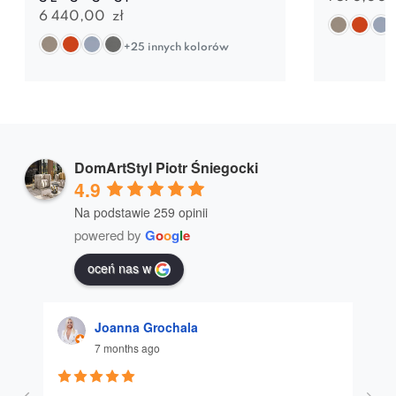
6 440,00
zł
+25 innych kolorów
DomArtStyl Piotr Śniegocki
4.9
Na podstawie 259 opinii
powered by
G
o
o
g
l
e
oceń nas w
Joanna Grochala
7 months ago