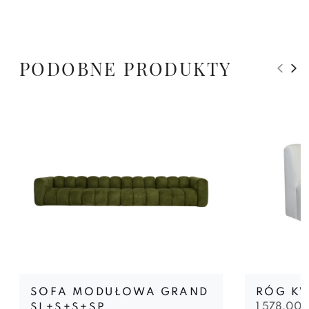
PODOBNE PRODUKTY
SOFA MODUŁOWA GRAND
RÓG K
1 578,00
SL+S+S+SP