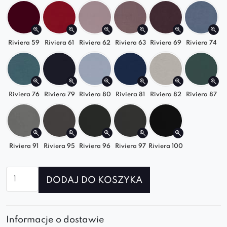
kolorach
, idealnie sprawdzi się w aranżacjach
nowoczesnych, glamour oraz skandynawskich.
Riviera 59
Riviera 61
Riviera 62
Riviera 63
Riviera 69
Riviera 74
Aveiro III
to
wygodna, elegancka sofa premium
,
która doda charakteru każdej przestrzeni.
Odkryj całą kolekcję i stwórz zestaw
Riviera 76
Riviera 79
Riviera 80
Riviera 81
Riviera 82
Riviera 87
wypoczynkowy dopasowany do Twojego stylu!
Riviera 91
Riviera 95
Riviera 96
Riviera 97
Riviera 100
ilość
DODAJ DO KOSZYKA
Sofa
Aveiro
III
Informacje o dostawie